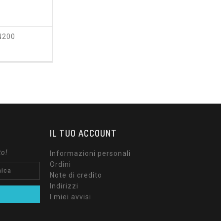
N200
ezzo
IL TUO ACCOUNT
to!
Informazioni personali
Ordini
Note di credito
Indirizzi
I miei avvisi