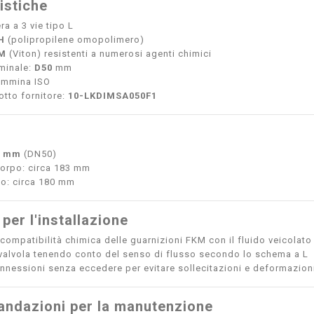
istiche
ra a 3 vie tipo L
H
(polipropilene omopolimero)
M
(Viton) resistenti a numerosi agenti chimici
minale:
D50
mm
femmina ISO
tto fornitore:
10-LKDIMSA050F1
0 mm
(DN50)
orpo: circa 183 mm
po: circa 180 mm
 per l'installazione
 compatibilità chimica delle guarnizioni FKM con il fluido veicolato
a valvola tenendo conto del senso di flusso secondo lo schema a L
onnessioni senza eccedere per evitare sollecitazioni e deformazion
ndazioni per la manutenzione