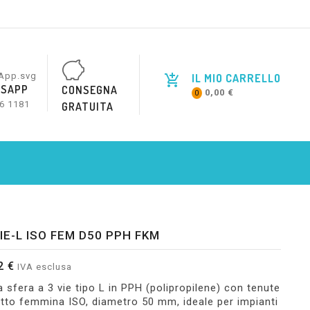
IL MIO CARRELLO
SAPP
CONSEGNA
0,00 €
0
6 1181
GRATUITA
IE-L ISO FEM D50 PPH FKM
2 €
IVA esclusa
a sfera a 3 vie tipo L in PPH (polipropilene) con tenute
etto femmina ISO, diametro 50 mm, ideale per impianti