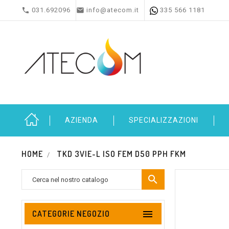


031.692096
info@atecom.it
335 566 1181
AZIENDA
SPECIALIZZAZIONI
HOME
TKD 3VIE-L ISO FEM D50 PPH FKM


CATEGORIE NEGOZIO