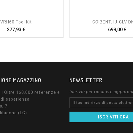
shopping_cart
visibility
shopping_cart
visibility
VRH60 Tool Kit
COIBENT. IJ-GLV D
Prezzo
Pr
277,93 €
699,00 €
IONE MAGAZZINO
NEWSLETTER
Iscriviti per rimanere aggiorna
| Oltre 160.000 referenze e
 di esperienza
a, 7
ibionno (LC)