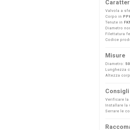
Caratter
Valvola a sfe
Corpo in
PP
Tenute in
FK
Diametro no
Filettatura 
Codice prodo
Misure
Diametro:
5
Lunghezza c
Altezza cor
Consigli
Verificare la
Installare l
Serrare le c
Raccoma