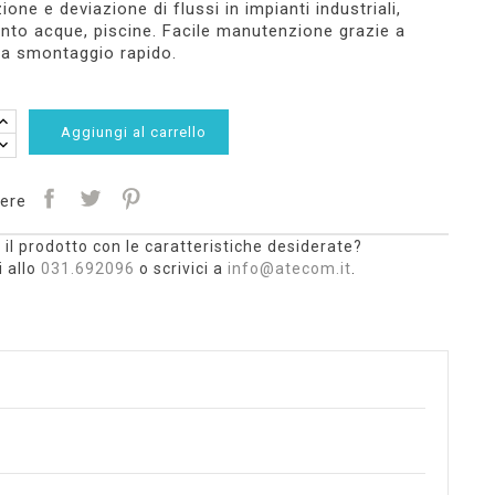
one e deviazione di flussi in impianti industriali,
nto acque, piscine. Facile manutenzione grazie a
a smontaggio rapido.
Aggiungi al carrello
ere
 il prodotto con le caratteristiche desiderate?
 allo
031.692096
o scrivici a
info@atecom.it
.