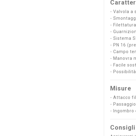
Caratter
- Valvola a
- Smontaggi
- Filettatur
- Guarnizio
- Sistema S
- PN 16 (pr
- Campo tem
- Manovra m
- Facile sos
- Possibilit
Misure
- Attacco f
- Passaggi
- Ingombro 
Consigli