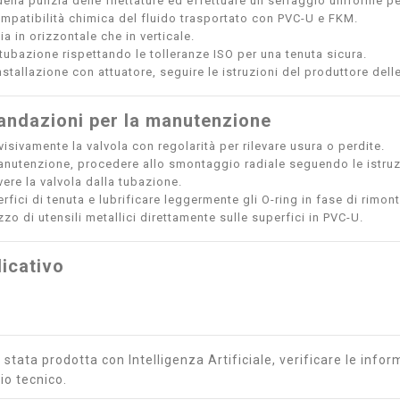
ella pulizia delle filettature ed effettuare un serraggio uniforme p
ompatibilità chimica del fluido trasportato con PVC-U e FKM.
sia in orizzontale che in verticale.
 tubazione rispettando le tolleranze ISO per una tenuta sicura.
nstallazione con attuatore, seguire le istruzioni del produttore del
ndazioni per la manutenzione
isivamente la valvola con regolarità per rilevare usura o perdite.
anutenzione, procedere allo smontaggio radiale seguendo le istruzio
ere la valvola dalla tubazione.
erfici di tenuta e lubrificare leggermente gli O-ring in fase di rimon
lizzo di utensili metallici direttamente sulle superfici in PVC-U.
icativo
stata prodotta con Intelligenza Artificiale, verificare le inform
io tecnico.