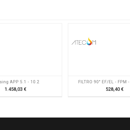
shopping_cart
visibility
shopping_cart
visibility
sing APP 5.1 - 10.2
FILTRO 90° EF/EL - FPM 
Prezzo
Pr
1.458,03 €
528,40 €