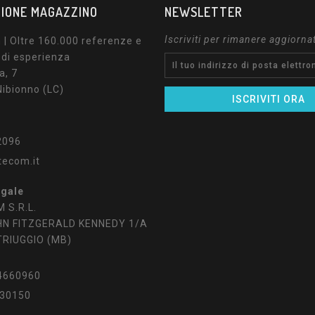
IONE MAGAZZINO
NEWSLETTER
Iscriviti per rimanere aggiorna
| Oltre 160.000 referenze e
 di esperienza
a, 7
ibionno (LC)
2096
tecom.it
egale
 S.R.L.
HN FITZGERALD KENNEDY 1/A
TRIUGGIO (MB)
4660960
30150