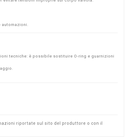
er evitare tensioni improprie sul corpo valvola.
le automazioni.
ni tecniche: è possibile sostituire O-ring e guarnizioni
taggio.
azioni riportate sul sito del produttore o con il