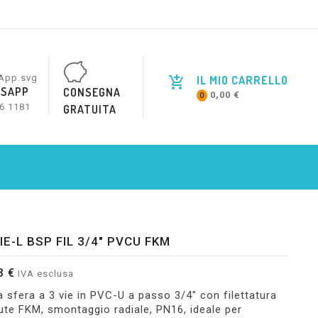
IL MIO CARRELLO
SAPP
CONSEGNA
0,00 €
0
6 1181
GRATUITA
IE-L BSP FIL 3/4" PVCU FKM
3 €
IVA esclusa
a sfera a 3 vie in PVC-U a passo 3/4" con filettatura
ute FKM, smontaggio radiale, PN16, ideale per