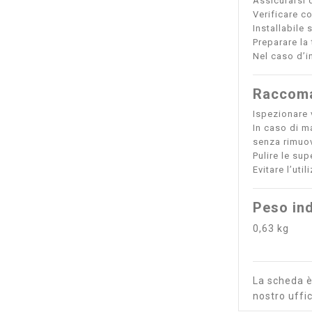
Assicurarsi d
Verificare c
Installabile 
Preparare la
Nel caso d’i
Raccoma
Ispezionare v
In caso di m
senza rimuov
Pulire le sup
Evitare l’uti
Peso ind
0,63 kg
La scheda è 
nostro uffic