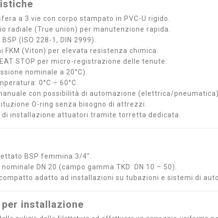
istiche
 sfera a 3 vie con corpo stampato in PVC-U rigido.
o radiale (True union) per manutenzione rapida.
a BSP (ISO 228-1, DIN 2999).
ni FKM (Viton) per elevata resistenza chimica.
EAT STOP per micro-registrazione delle tenute.
essione nominale a 20°C).
peratura: 0°C ÷ 60°C.
anuale con possibilità di automazione (elettrica/pneumatica)
tituzione O-ring senza bisogno di attrezzi.
à di installazione attuatori tramite torretta dedicata.
ilettato BSP femmina 3/4".
o nominale DN 20 (campo gamma TKD: DN 10 – 50).
compatto adatto ad installazioni su tubazioni e sistemi di au
 per installazione