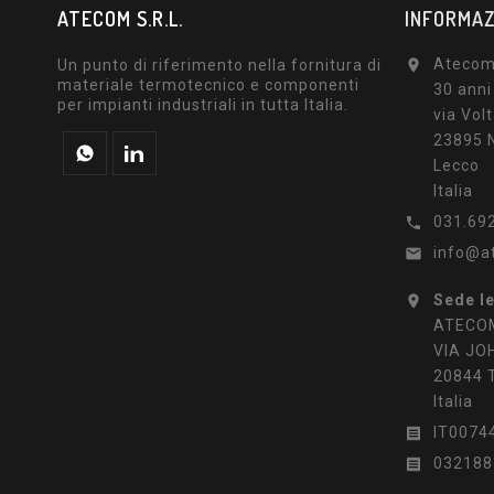
ATECOM S.R.L.
INFORMAZ
Atecom 
Un punto di riferimento nella fornitura di

materiale termotecnico e componenti
30 anni
per impianti industriali in tutta Italia.
via Volt
23895 N
Lecco
Italia
031.69

info@a

Sede l

ATECOM
VIA JO
20844 
Italia
IT0074

032188
