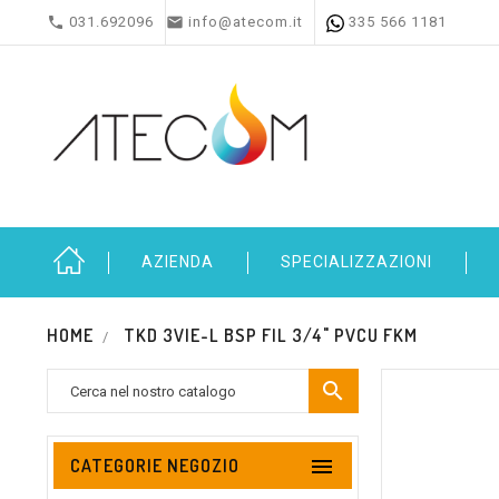


031.692096
info@atecom.it
335 566 1181
AZIENDA
SPECIALIZZAZIONI
HOME
TKD 3VIE-L BSP FIL 3/4" PVCU FKM


CATEGORIE NEGOZIO