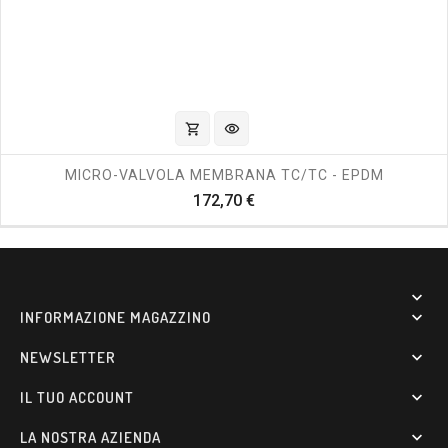
shopping_cart
visibility
MICRO-VALVOLA MEMBRANA TC/TC - EPDM
Prezzo
172,70 €

INFORMAZIONE MAGAZZINO

NEWSLETTER

IL TUO ACCOUNT

LA NOSTRA AZIENDA
