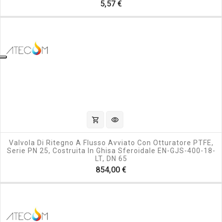
Prezzo
5,57 €
shopping_cart
visibility
Valvola Di Ritegno A Flusso Avviato Con Otturatore PTFE,
Serie PN 25, Costruita In Ghisa Sferoidale EN-GJS-400-18-
LT, DN 65
Prezzo
854,00 €