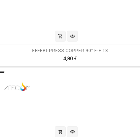
shopping_cart
visibility
EFFEBI-PRESS COPPER 90° F-F 18
Prezzo
4,80 €
shopping_cart
visibility