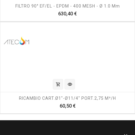
FILTRO 90° EF/EL - EPDM - 400 MESH - Ø 1.0 Mm
Prezzo
630,40 €
shopping_cart
visibility
RICAMBIO CART.Ø1"-Ø11/4" PORT.2,75 M³/h
Prezzo
60,50 €