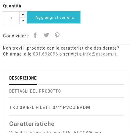
Quantità
Aggiungi al carrello
Condividere
Non trovi il prodotto con le caratteristiche desiderate?
Chiamaci allo
031.692096
o scrivici a
info@atecom.it
.
DESCRIZIONE
DETTAGLI DEL PRODOTTO
TKD 3VIE-L FILETT 3/4" PVCU EPDM
Caratteristiche
Valvola a sfera a tre vie DUAL BLOCK® con