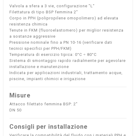
Valvola a sfera a 3 vie, configurazione "L"
Filettatura di tipo BSP femmina 2"
Corpo in PPH (polipropilene omopolimero) ad elevata
resistenza chimica
Tenute in FKM (fluoroelastomero) per miglior resistenza
a sostanze aggressive
Pressione nominale fino a PN 10-16 (verificare dati
tecnici specifici per PPH/FKM)
Temperatura di esercizio tipica: 0°C ÷ 80°C
Sistema di smontaggio rapido radialmente per agevolare
installazione e manutenzione
Indicata per applicazioni industriali, trattamento acque,
piscine, impianti chimici e irrigazione
Misure
Attacco filettato femmina BSP: 2"
DN 50
Consigli per installazione
Verificare la compatibilità del fluido con i materiali PPH e