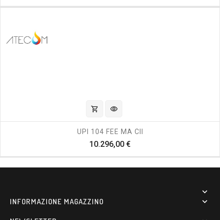
shopping_cart
visibility
UPI 104 FEE MA CII
Prezzo
10.296,00 €

INFORMAZIONE MAGAZZINO
