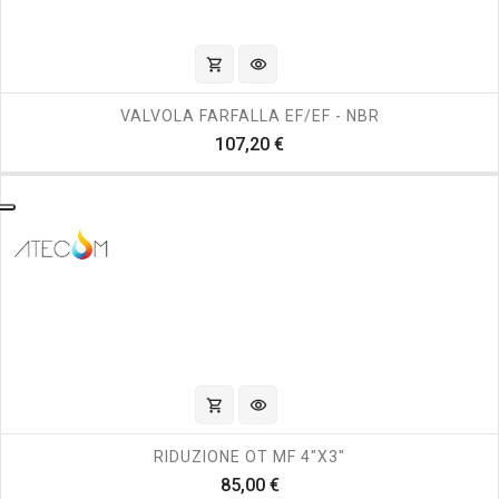
shopping_cart
visibility
VALVOLA FARFALLA EF/EF - NBR
Prezzo
107,20 €
shopping_cart
visibility
RIDUZIONE OT MF 4"X3"
Prezzo
85,00 €