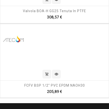
Valvola BOA-H GG25 Tenuta In PTFE
Prezzo
308,57 €
shopping_cart
visibility
FCFV BSP 1/2" PVC EPDM NAOH30
Prezzo
205,89 €