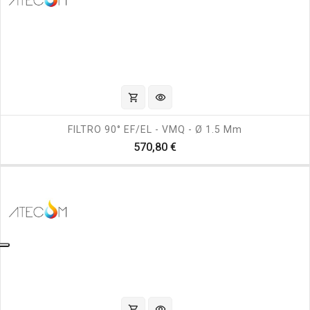
shopping_cart
visibility
FILTRO 90° EF/EL - VMQ - Ø 1.5 Mm
Prezzo
570,80 €
shopping_cart
visibility