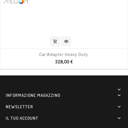
shopping_cart
visibility
Cal Adapter Heavy Duty.
Prezzo
328,00 €

INFORMAZIONE MAGAZZINO

NEWSLETTER

IL TUO ACCOUNT
