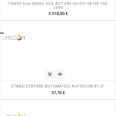
776600 Size DN065 +ELE ACT S85 On/off VB190 100-
240V
Prezzo
3.318,00 €
shopping_cart
visibility
STABILIZZATORE AUTOMATICO AUTOFLOW Ø1/2"
Prezzo
57,70 €