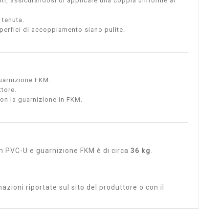
nti, assicurandosi di applicare una coppia uniforme ai
 tenuta.
uperfici di accoppiamento siano pulite.
guarnizione FKM.
tore.
con la guarnizione in FKM.
 in PVC-U e guarnizione FKM è di circa
36 kg
.
azioni riportate sul sito del produttore o con il