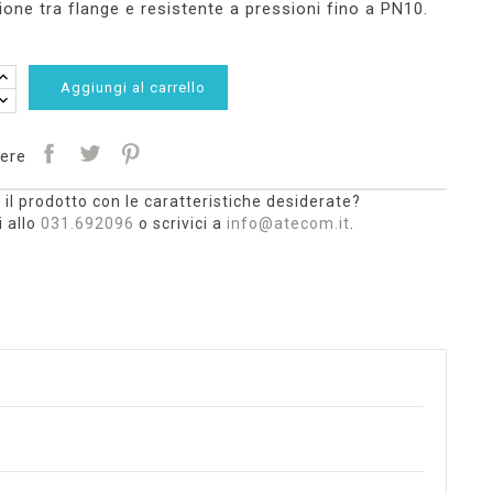
zione tra flange e resistente a pressioni fino a PN10.
Aggiungi al carrello
ere
 il prodotto con le caratteristiche desiderate?
 allo
031.692096
o scrivici a
info@atecom.it
.