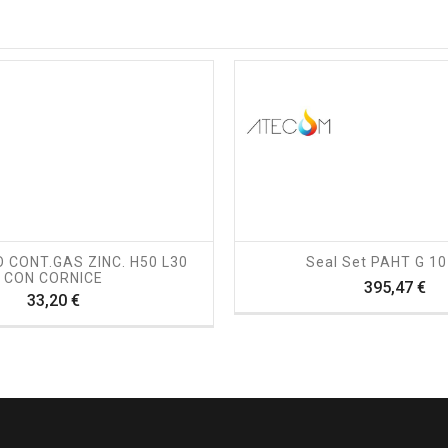
shopping_cart
visibility
shopping_cart
visibility
 CONT.GAS ZINC. H50 L30
Seal Set PAHT G 10
CON CORNICE
Pr
395,47 €
Prezzo
33,20 €