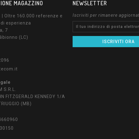
IONE MAGAZZINO
NEWSLETTER
Iscriviti per rimanere aggiorna
| Oltre 160.000 referenze e
 di esperienza
a, 7
ibionno (LC)
2096
tecom.it
egale
 S.R.L.
HN FITZGERALD KENNEDY 1/A
TRIUGGIO (MB)
4660960
30150