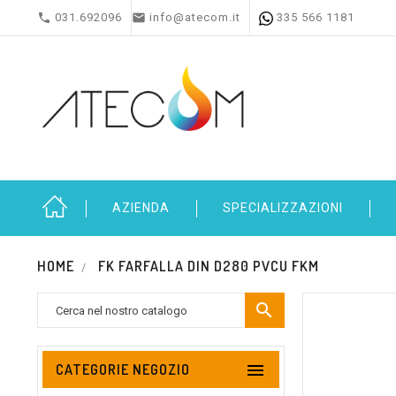


031.692096
info@atecom.it
335 566 1181
AZIENDA
SPECIALIZZAZIONI
HOME
FK FARFALLA DIN D280 PVCU FKM


CATEGORIE NEGOZIO