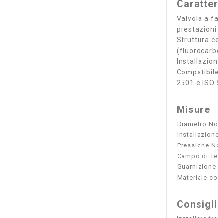
Caratter
Valvola a fa
prestazioni
Struttura c
(fluorocarb
Installazio
Compatibile
2501 e ISO 
Misure
Diametro No
Installazion
Pressione N
Campo di Te
Guarnizione
Materiale c
Consigli