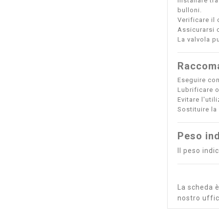
Installare t
bulloni.
Verificare il
Assicurarsi 
La valvola p
Raccoma
Eseguire cont
Lubrificare 
Evitare l'uti
Sostituire l
Peso ind
Il peso ind
La scheda è 
nostro uffic