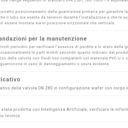
ra due flange seguendo lo standard DIN 2501, ISO 7005-1 o equivale
 corretto posizionamento della guarnizione primaria per garantire la
che il tubo sia esente da tensioni durante l’installazione e che le s
uò essere montata sia in posizione orizzontale che verticale.
ndazioni per la manutenzione
rolli periodici per verificare l’assenza di perdite e lo stato della 
occasionalmente le parti mobili secondo quanto indicato dal produt
lizzo della valvola con fluidi non compatibili col materiale PVC-U o 
a guarnizione in caso di danneggiamento o usura evidente.
icativo
icativo della valvola DN 280 in configurazione wafer con corpo
stata prodotta con Intelligenza Artificiale, verificare le inform
io tecnico.