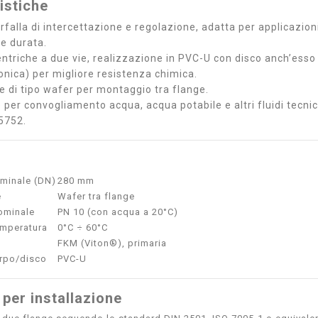
istiche
rfalla di intercettazione e regolazione, adatta per applicazion
 e durata.
entriche a due vie, realizzazione in PVC-U con disco anch’esso
onica) per migliore resistenza chimica.
ne di tipo wafer per montaggio tra flange.
 per convogliamento acqua, acqua potabile e altri fluidi tecni
5752.
minale (DN)
280 mm
e
Wafer tra flange
ominale
PN 10 (con acqua a 20°C)
mperatura
0°C ÷ 60°C
FKM (Viton®), primaria
orpo/disco
PVC-U
 per installazione