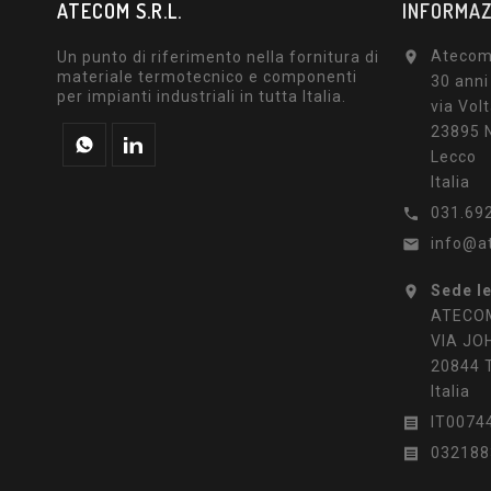
ATECOM S.R.L.
INFORMAZ
Atecom 
Un punto di riferimento nella fornitura di

materiale termotecnico e componenti
30 anni
per impianti industriali in tutta Italia.
via Volt
23895 N
Lecco
Italia
031.69

info@a

Sede l

ATECOM
VIA JO
20844 
Italia
IT0074

032188
