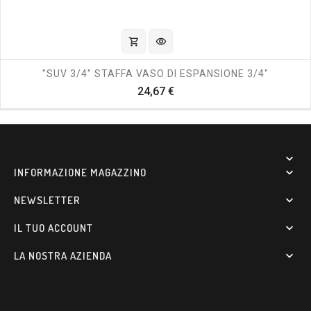
shopping_cart
visibility
"SUV 3/4" STAFFA VASO DI ESPANSIONE 3/4"
Prezzo
24,67 €

INFORMAZIONE MAGAZZINO

NEWSLETTER

IL TUO ACCOUNT

LA NOSTRA AZIENDA
