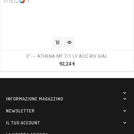
shopping_cart
visibility
2"--- ATHENA MF 7/1 LV ACC RIV GIAL
Prezzo
92,24 €

INFORMAZIONE MAGAZZINO

NEWSLETTER

IL TUO ACCOUNT
