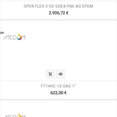
OPEN FLEX 3 OD 558,8 PN6 W2 EPDM
Prezzo
2.936,72 €
shopping_cart
visibility
FT14HC-10 GAS 1"
Prezzo
622,00 €