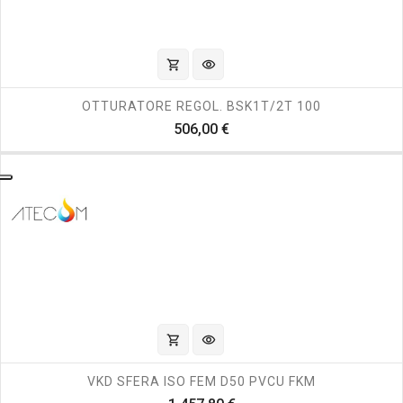
shopping_cart
visibility
OTTURATORE REGOL. BSK1T/2T 100
Prezzo
506,00 €
shopping_cart
visibility
VKD SFERA ISO FEM D50 PVCU FKM