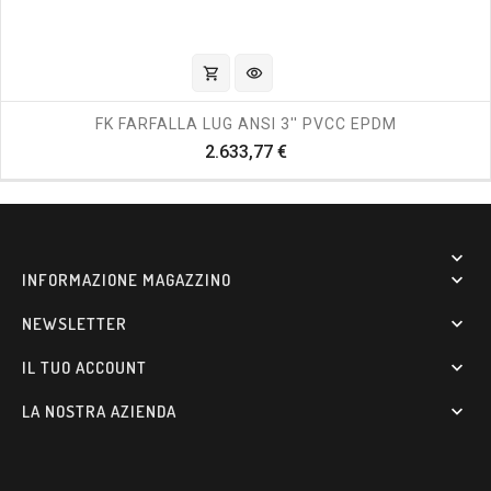
shopping_cart
visibility
FK FARFALLA LUG ANSI 3'' PVCC EPDM
Prezzo
2.633,77 €

INFORMAZIONE MAGAZZINO

NEWSLETTER

IL TUO ACCOUNT

LA NOSTRA AZIENDA
