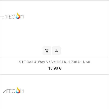
shopping_cart
visibility
STF Coil 4-Way Valve H01AJ1738A1 I/60
Prezzo
13,90 €