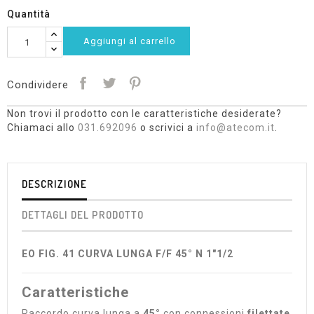
Quantità
Aggiungi al carrello
Condividere
Non trovi il prodotto con le caratteristiche desiderate?
Chiamaci allo
031.692096
o scrivici a
info@atecom.it
.
DESCRIZIONE
DETTAGLI DEL PRODOTTO
EO FIG. 41 CURVA LUNGA F/F 45° N 1"1/2
Caratteristiche
Raccordo curva lunga a
45°
con connessioni
filettate