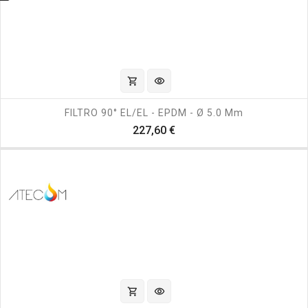
shopping_cart
visibility
FILTRO 90° EL/EL - EPDM - Ø 5.0 Mm
Prezzo
227,60 €
shopping_cart
visibility