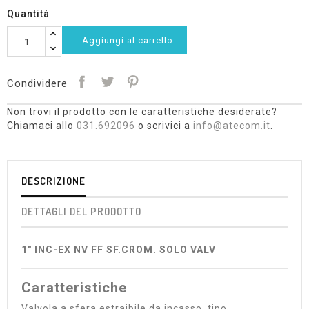
Quantità
Aggiungi al carrello
Condividere
Non trovi il prodotto con le caratteristiche desiderate?
Chiamaci allo
031.692096
o scrivici a
info@atecom.it
.
DESCRIZIONE
DETTAGLI DEL PRODOTTO
1" INC-EX NV FF SF.CROM. SOLO VALV
Caratteristiche
Valvola a sfera estraibile da incasso, tipo