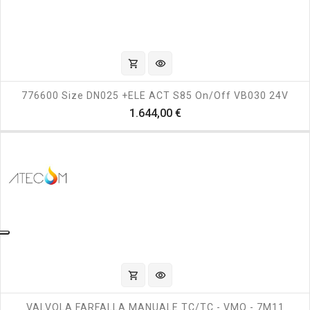
shopping_cart
visibility
776600 Size DN025 +ELE ACT S85 On/off VB030 24V
Prezzo
1.644,00 €
shopping_cart
visibility
VALVOLA FARFALLA MANUALE TC/TC - VMQ - 7M11