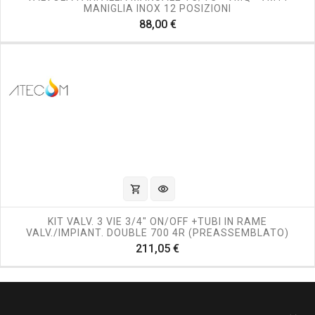
MANIGLIA INOX 12 POSIZIONI
Prezzo
88,00 €
shopping_cart
visibility
KIT VALV. 3 VIE 3/4" ON/OFF +TUBI IN RAME
VALV./IMPIANT. DOUBLE 700 4R (PREASSEMBLATO)
Prezzo
211,05 €