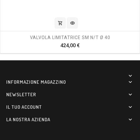
shopping_cart
visibility
VALVOLA LIMITATRICE SM N/T Ø 40
Prezzo
424,00 €

INFORMAZIONE MAGAZZINO

NEWSLETTER

IL TUO ACCOUNT

LA NOSTRA AZIENDA
