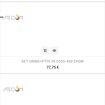
shopping_cart
visibility
SET ORING+PTFE FK D355-400 EPDM
Prezzo
77,75 €