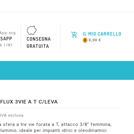
IL MIO CARRELLO
SAPP
CONSEGNA
0,00 €
0
6 1181
GRATUITA
IFLUX 3VIE A T C/LEVA
IVA esclusa
a sfera a tre vie forata a T, attacco 3/8” femmina,
lluminio, ideale per impianti idrici e oleodinamici