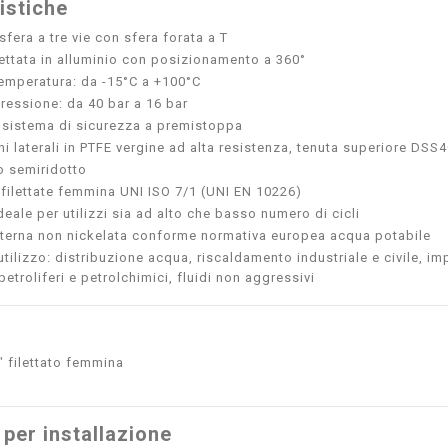
istiche
sfera a tre vie con sfera forata a T
ettata in alluminio con posizionamento a 360°
 temperatura: da -15°C a +100°C
pressione: da 40 bar a 16 bar
 sistema di sicurezza a premistoppa
ni laterali in PTFE vergine ad alta resistenza, tenuta superiore D
 semiridotto
 filettate femmina UNI ISO 7/1 (UNI EN 10226)
eale per utilizzi sia ad alto che basso numero di cicli
interna non nickelata conforme normativa europea acqua potabile
tilizzo: distribuzione acqua, riscaldamento industriale e civile, im
etroliferi e petrolchimici, fluidi non aggressivi
" filettato femmina
 per installazione