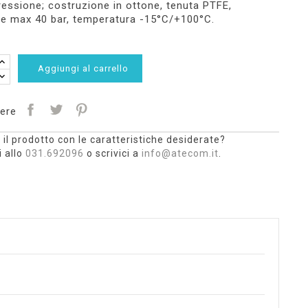
essione; costruzione in ottone, tenuta PTFE,
e max 40 bar, temperatura -15°C/+100°C.
Aggiungi al carrello
ere
 il prodotto con le caratteristiche desiderate?
 allo
031.692096
o scrivici a
info@atecom.it
.