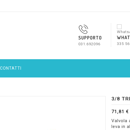
WHAT
SUPPORTO
335 56
031.692096
CONTATTI
3/8 TR
71,81 €
Valvola 
leva in a