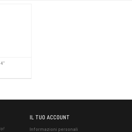
4"
ezzo
IL TUO ACCOUNT
to!
Informazioni personali