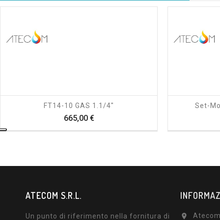
shopping_cart
visibility
FT14-10 GAS 1.1/4"
Set-Mo
Prezzo
665,00 €
ATECOM S.R.L.
INFORMAZ
Atecom 
Un punto di riferimento nella fornitura di
