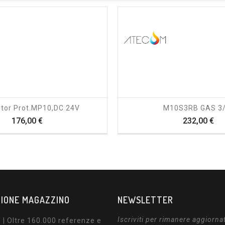
shopping_cart
visibility
shopping_cart
visibility
tor Prot.MP10,DC 24V
M10S3RB GAS 3/
Prezzo
Pr
176,00 €
232,00 €
IONE MAGAZZINO
NEWSLETTER
Iscriviti per rimanere aggiorna
| Oltre 160.000 referenze e