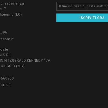
 di esperienza
a, 7
ibionno (LC)
2096
tecom.it
egale
 S.R.L.
HN FITZGERALD KENNEDY 1/A
TRIUGGIO (MB)
4660960
30150