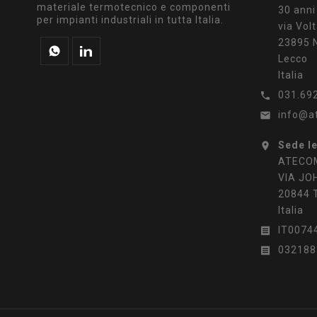
materiale termotecnico e componenti
30 anni
per impianti industriali in tutta Italia.
via Volt
23895 N
Lecco
Italia
031.69

info@a

Sede l

ATECOM
VIA JO
20844 
Italia
IT0074

032188
