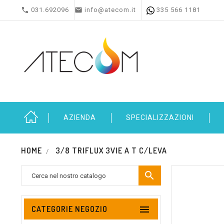


031.692096
info@atecom.it
335 566 1181
AZIENDA
SPECIALIZZAZIONI
HOME
3/8 TRIFLUX 3VIE A T C/LEVA


CATEGORIE NEGOZIO