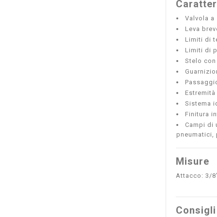
Caratter
Valvola a 
Leva brev
Limiti di
Limiti di 
Stelo con
Guarnizio
Passaggio
Estremità
Sistema id
Finitura 
Campi di u
pneumatici, p
Misure
Attacco: 3/8
Consigli