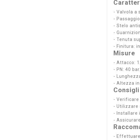
Caratter
- Valvola 
- Passaggio
- Stelo anti
- Guarnizion
- Tenuta su
- Finitura: 
Misure
- Attacco: 1
- PN: 40 bar
- Lunghezza
- Altezza in
Consigli
- Verificar
- Utilizzare
- Installare
- Assicurar
Raccoma
- Effettuare