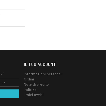
40
ezzo
IL TUO ACCOUNT
to!
Informazioni personali
Ordini
Note di credito
Indirizzi
I miei avvisi