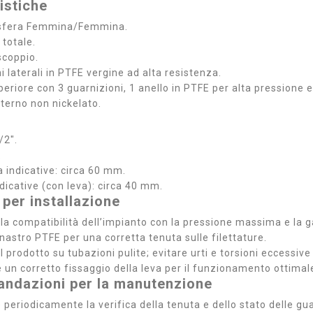
istiche
a sfera Femmina/Femmina.
 totale.
scoppio.
i laterali in PTFE vergine ad alta resistenza.
periore con 3 guarnizioni, 1 anello in PTFE per alta pressione 
interno non nickelato.
/2".
.
 indicative: circa 60 mm.
dicative (con leva): circa 40 mm.
 per installazione
e la compatibilità dell’impianto con la pressione massima e la
 nastro PTFE per una corretta tenuta sulle filettature.
 il prodotto su tubazioni pulite; evitare urti e torsioni eccessive
e un corretto fissaggio della leva per il funzionamento ottimal
ndazioni per la manutenzione
 periodicamente la verifica della tenuta e dello stato delle gua