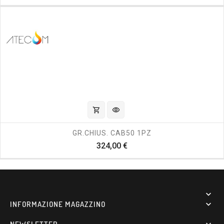
shopping_cart
visibility
GR.CHIUS. CAB50 1PZ
Prezzo
324,00 €

INFORMAZIONE MAGAZZINO
