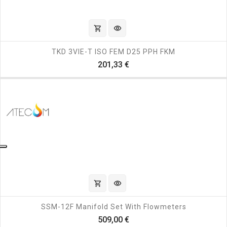
shopping_cart
visibility
TKD 3VIE-T ISO FEM D25 PPH FKM
Prezzo
201,33 €
shopping_cart
visibility
SSM-12F Manifold Set With Flowmeters
Prezzo
509,00 €