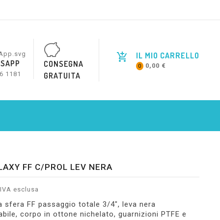
IL MIO CARRELLO
SAPP
CONSEGNA
0,00 €
0
6 1181
GRATUITA
LAXY FF C/PROL LEV NERA
IVA esclusa
a sfera FF passaggio totale 3/4", leva nera
abile, corpo in ottone nichelato, guarnizioni PTFE e