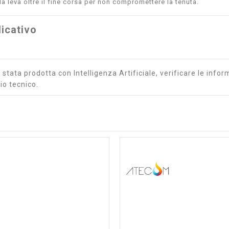
la leva oltre il fine corsa per non compromettere la tenuta.
icativo
stata prodotta con Intelligenza Artificiale, verificare le inform
io tecnico.
shopping_cart
visibility
shopping_cart
visibility