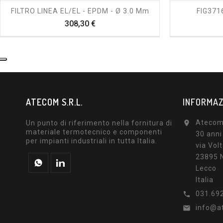
FILTRO LINEA EL/EL - EPDM - Ø 3.0 Mm
FIG371
Prezzo
308,30 €
ATECOM S.R.L.
INFORMAZ
Atecom 
Un punto di riferimento nella fornitura di

materiale termotecnico e componenti
30 anni
per impianti industriali in tutta Italia.
via Volt
23895 N
Lecco
Italia
031.69

info@a
