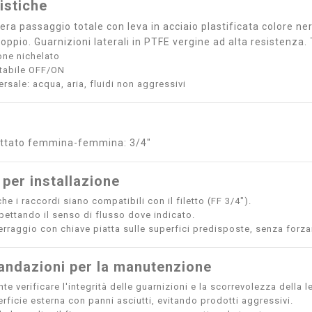
istiche
fera passaggio totale con leva in acciaio plastificata colore 
oppio. Guarnizioni laterali in PTFE vergine ad alta resistenza.
one nichelato
ttabile OFF/ON
ersale: acqua, aria, fluidi non aggressivi
ettato femmina-femmina: 3/4"
 per installazione
he i raccordi siano compatibili con il filetto (FF 3/4").
spettando il senso di flusso dove indicato.
erraggio con chiave piatta sulle superfici predisposte, senza forzar
ndazioni per la manutenzione
e verificare l'integrità delle guarnizioni e la scorrevolezza della l
erficie esterna con panni asciutti, evitando prodotti aggressivi.