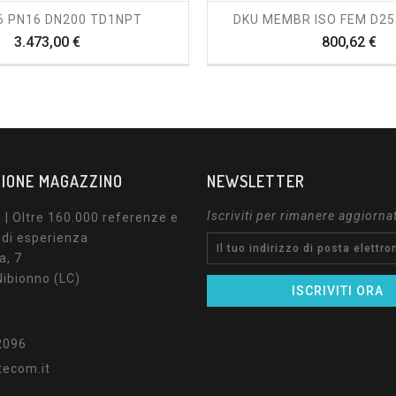
6 PN16 DN200 TD1NPT
DKU MEMBR ISO FEM D25
Prezzo
Pr
3.473,00 €
800,62 €
IONE MAGAZZINO
NEWSLETTER
Iscriviti per rimanere aggiorna
| Oltre 160.000 referenze e
 di esperienza
a, 7
ibionno (LC)
2096
tecom.it