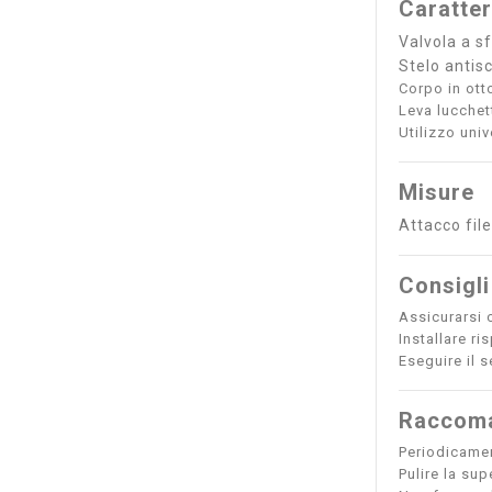
Caratter
Valvola a s
Stelo antisc
Corpo in ott
Leva lucche
Utilizzo univ
Misure
Attacco fil
Consigli
Assicurarsi c
Installare ri
Eseguire il s
Raccoma
Periodicament
Pulire la sup