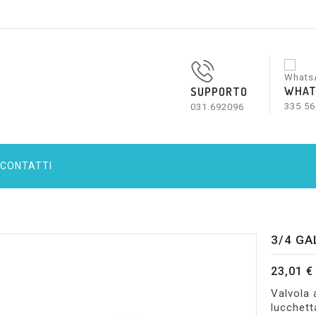
WHAT
SUPPORTO
335 56
031.692096
CONTATTI
3/4 GA
23,01 €
Valvola 
lucchett