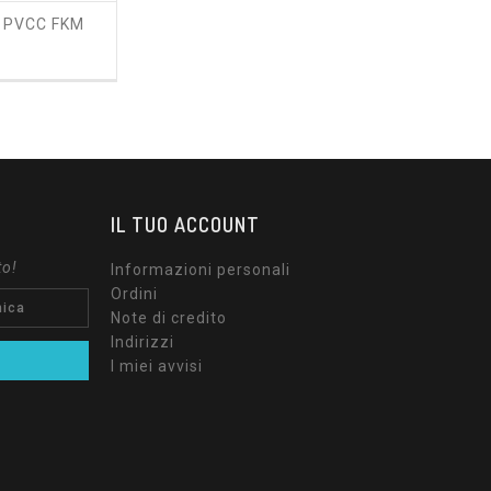
 PVCC FKM
ezzo
IL TUO ACCOUNT
to!
Informazioni personali
Ordini
Note di credito
Indirizzi
I miei avvisi