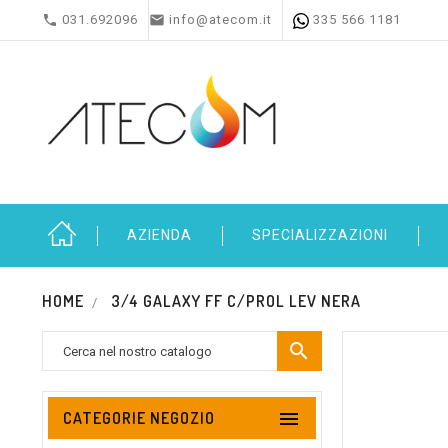


031.692096
info@atecom.it
335 566 1181
AZIENDA
SPECIALIZZAZIONI
HOME
3/4 GALAXY FF C/PROL LEV NERA


CATEGORIE NEGOZIO