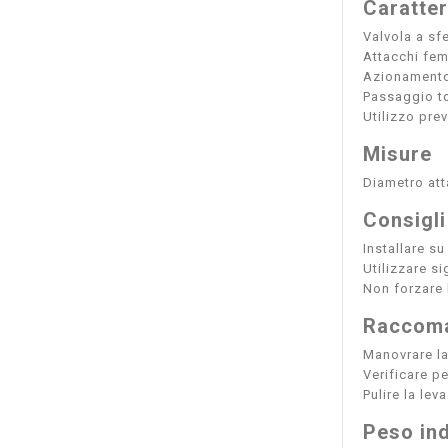
Caratter
Valvola a sf
Attacchi fe
Azionamento 
Passaggio t
Utilizzo preva
Misure
Diametro att
Consigli
Installare su
Utilizzare si
Non forzare l
Raccoma
Manovrare la
Verificare p
Pulire la le
Peso ind