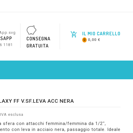
IL MIO CARRELLO
SAPP
CONSEGNA
0,00 €
0
6 1181
GRATUITA
LAXY FF V.SF.LEVA ACC NERA
IVA esclusa
a sfera con attacchi femmina/femmina da 1/2'',
nto con leva in acciaio nera, passaggio totale. Ideale