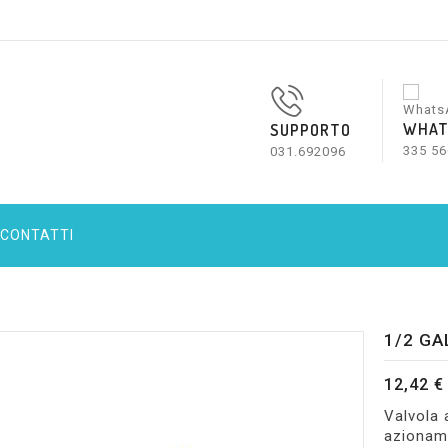
WHAT
SUPPORTO
335 56
031.692096
CONTATTI
1/2 GA
12,42 €
Valvola 
azioname