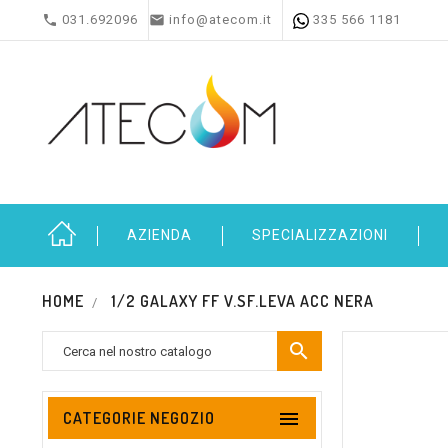


031.692096
info@atecom.it
335 566 1181
AZIENDA
SPECIALIZZAZIONI
HOME
1/2 GALAXY FF V.SF.LEVA ACC NERA


CATEGORIE NEGOZIO