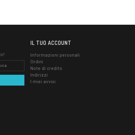
IL TUO ACCOUNT
to!
Informazioni personali
Ordini
Note di credito
Indirizzi
I miei avvisi