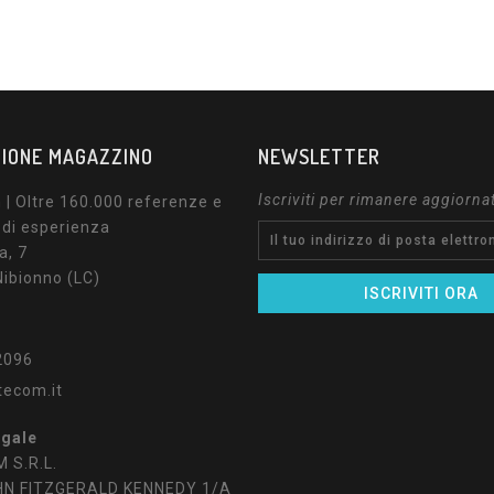
IONE MAGAZZINO
NEWSLETTER
Iscriviti per rimanere aggiorna
| Oltre 160.000 referenze e
 di esperienza
a, 7
ibionno (LC)
2096
tecom.it
egale
 S.R.L.
HN FITZGERALD KENNEDY 1/A