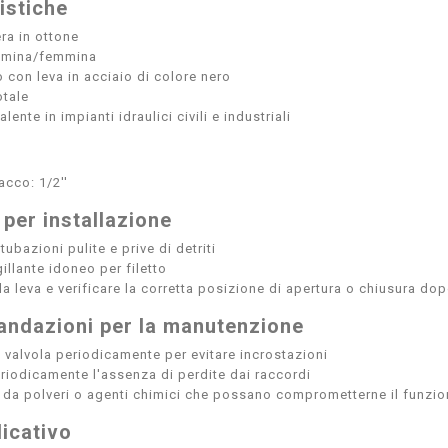
istiche
era in ottone
mmina/femmina
con leva in acciaio di colore nero
otale
lente in impianti idraulici civili e industriali
acco: 1/2''
 per installazione
 tubazioni pulite e prive di detriti
gillante idoneo per filetto
a leva e verificare la corretta posizione di apertura o chiusura dop
ndazioni per la manutenzione
 valvola periodicamente per evitare incrostazioni
eriodicamente l'assenza di perdite dai raccordi
va da polveri o agenti chimici che possano comprometterne il funz
icativo