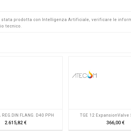
stata prodotta con Intelligenza Artificiale, verificare le inform
io tecnico.
shopping_cart
visibility
shopping_cart
visibility
 REG.DIN FLANG. D40 PPH
TGE 12 ExpansionValve S
Prezzo
Pr
2.615,82 €
366,00 €