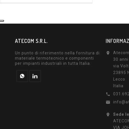
ATECOM S.R.L.
INFORMAZ
Atecom 
Un punto di riferimento nella fornitura di

materiale termotecnico e componenti
30 anni
per impianti industriali in tutta Italia.
via Volt
23895 N
Lecco
Italia
031.69

info@a

Sede l

ATECOM
VIA JO