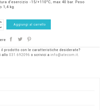
ura d’esercizio -15/+110°C, max 40 bar. Peso
o 1,4 kg.
Aggiungi al carrello
ere
 il prodotto con le caratteristiche desiderate?
 allo
031.692096
o scrivici a
info@atecom.it
.