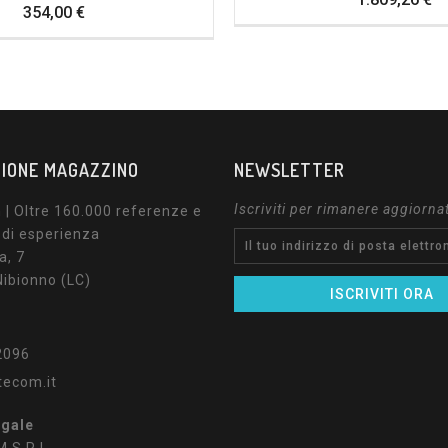
Prezzo
354,00 €
IONE MAGAZZINO
NEWSLETTER
Iscriviti per rimanere aggiorna
| Oltre 160.000 referenze e
 di esperienza
a, 7
ibionno (LC)
2096
tecom.it
egale