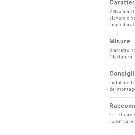
Caratter
Valvola a s
elevate e ba
lunga durat
Misure
Diametro no
Filettatura
Consigli
Installare l
del montaggi
Raccoma
Effettuare c
Lubrificare 