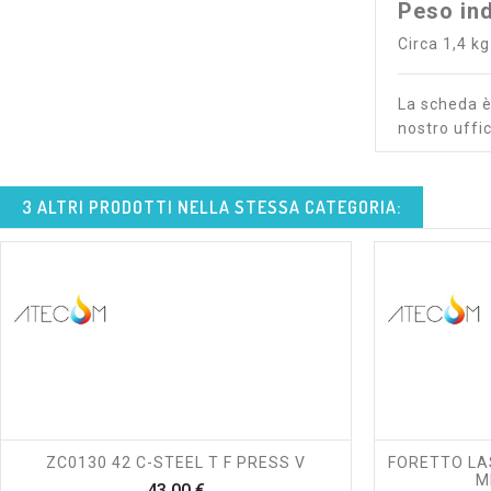
Peso ind
Circa 1,4 kg
La scheda è 
nostro uffic
3 ALTRI PRODOTTI NELLA STESSA CATEGORIA:
shopping_cart
visibility
ZC0130 42 C-STEEL T F PRESS V
FORETTO LAS
M
Prezzo
43,00 €