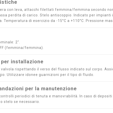
istiche
fera con leva, attacchi filettati femmina/femmina secondo no
ssa perdita di carico. Stelo antiscoppio. Indicato per impianti i
a. Temperatura di esercizio da -15°C a +110°C. Pressione massi
minale: 2".
: FF (femmina/femmina).
 per installazione
a valvola rispettando il verso del flusso indicato sul corpo. Ass
o. Utilizzare idonee guarnizioni per il tipo di fluido.
ndazioni per la manutenzione
ontrolli periodici di tenuta e manovrabilità. In caso di deposit
lo stelo se necessario.