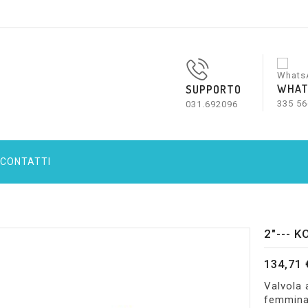
WHAT
SUPPORTO
335 56
031.692096
CONTATTI
2"--- 
134,71 
Valvola a
femmina/