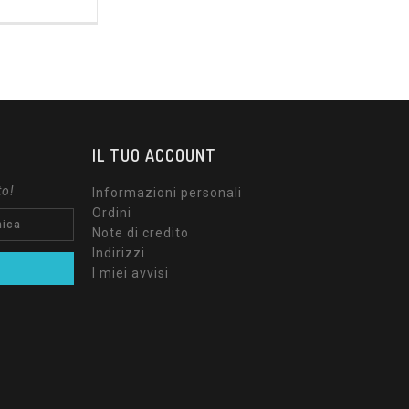
IL TUO ACCOUNT
to!
Informazioni personali
Ordini
Note di credito
Indirizzi
I miei avvisi