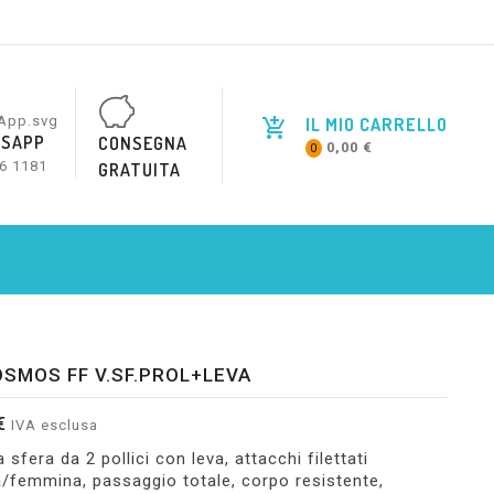
IL MIO CARRELLO
SAPP
CONSEGNA
0,00 €
0
6 1181
GRATUITA
KOSMOS FF V.SF.PROL+LEVA
€
IVA esclusa
 sfera da 2 pollici con leva, attacchi filettati
femmina, passaggio totale, corpo resistente,