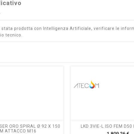
icativo
.
stata prodotta con Intelligenza Artificiale, verificare le inform
io tecnico.
shopping_cart
visibility
shopping_cart
visibility
ER ORO SPIRAL Ø 92 X 150
LKD 3VIE-L ISO FEM D50
M ATTACCO M16
P
1.809,26 €