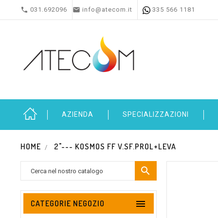


031.692096
info@atecom.it
335 566 1181
AZIENDA
SPECIALIZZAZIONI
HOME
2"--- KOSMOS FF V.SF.PROL+LEVA


CATEGORIE NEGOZIO