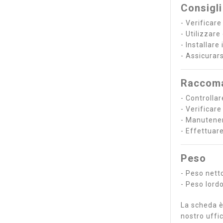
Consigli
- Verificare
- Utilizzar
- Installare
- Assicurar
Raccoma
- Controllar
- Verificare
- Manutener
- Effettuar
Peso
- Peso netto
- Peso lordo
La scheda è 
nostro uffic