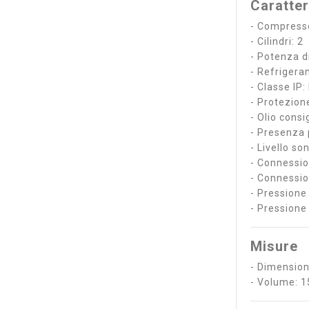
Caratter
- Compresso
- Cilindri: 2
- Potenza d
- Refrigera
- Classe IP:
- Protezion
- Olio cons
- Presenza p
- Livello s
- Connessio
- Connessio
- Pressione
- Pressione
Misure
- Dimension
- Volume: 15