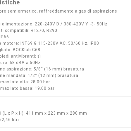
istiche
re semiermetico, raffreddamento a gas di aspirazione
i alimentazione: 220-240V D / 380-420V Y -3- 50Hz
nti compatibili: R1270, R290
 IP66
e motore: INT69 G 115-230V AC, 50/60 Hz, IP00
igliato: BOCKlub G68
iedi antivibranti: sì
onoro: 68 dBA a 50Hz
ne aspirazione: 5/8'' (16 mm) brasatura
ne mandata: 1/2'' (12 mm) brasatura
 max lato alta: 28.00 bar
 max lato bassa: 19.00 bar
i (L x P x H): 411 mm x 223 mm x 280 mm
2,46 litri