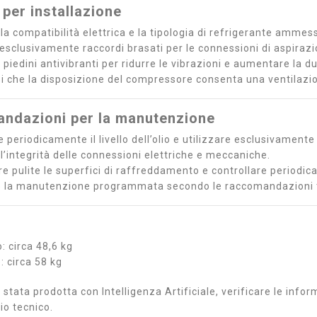
 per installazione
 la compatibilità elettrica e la tipologia di refrigerante ammes
e esclusivamente raccordi brasati per le connessioni di aspira
 i piedini antivibranti per ridurre le vibrazioni e aumentare la
si che la disposizione del compressore consenta una ventilazi
ndazioni per la manutenzione
e periodicamente il livello dell’olio e utilizzare esclusivament
 l’integrità delle connessioni elettriche e meccaniche.
e pulite le superfici di raffreddamento e controllare periodic
e la manutenzione programmata secondo le raccomandazioni t
: circa 48,6 kg
: circa 58 kg
stata prodotta con Intelligenza Artificiale, verificare le inform
io tecnico.