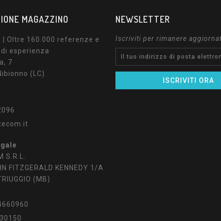
IONE MAGAZZINO
NEWSLETTER
Iscriviti per rimanere aggiorna
| Oltre 160.000 referenze e
 di esperienza
a, 7
ibionno (LC)
2096
tecom.it
egale
 S.R.L.
HN FITZGERALD KENNEDY 1/A
TRIUGGIO (MB)
4660960
30150