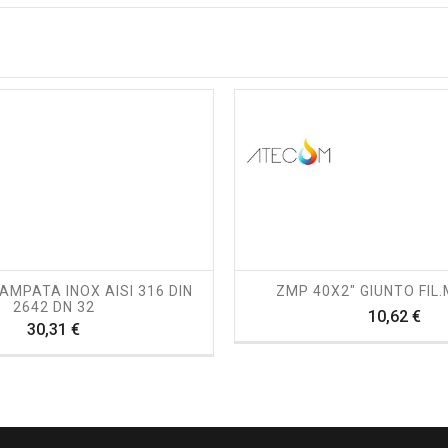
shopping_cart
visibility
shopping_cart
visibility
AMPATA INOX AISI 316 DIN
ZMP 40X2" GIUNTO FIL.
2642 DN 32
Pre
10,62 €
Prezzo
30,31 €