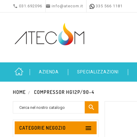


031.692096
info@atecom.it
335 566 1181
AZIENDA
SPECIALIZZAZIONI
HOME
COMPRESSOR HG12P/90-4


CATEGORIE NEGOZIO