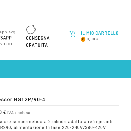
IL MIO CARRELLO
SAPP
CONSEGNA
0,00 €
0
6 1181
GRATUITA
ssor HG12P/90-4
0 €
IVA esclusa
ore semiermetico a 2 cilindri adatto a refrigeranti
 R290, alimentazione trifase 220-240V/380-420V