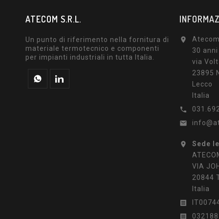
ATECOM S.R.L.
INFORMAZ
Atecom 
Un punto di riferimento nella fornitura di

materiale termotecnico e componenti
30 anni
per impianti industriali in tutta Italia.
via Volt
23895 N
Lecco
Italia
031.69

info@a

Sede l

ATECOM
VIA JO
20844 
Italia
IT0074

032188
