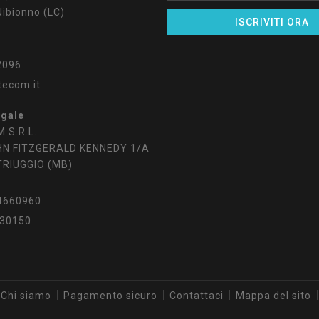
ibionno (LC)
2096
tecom.it
egale
 S.R.L.
HN FITZGERALD KENNEDY 1/A
TRIUGGIO (MB)
4660960
30150
Chi siamo
Pagamento sicuro
Contattaci
Mappa del sito