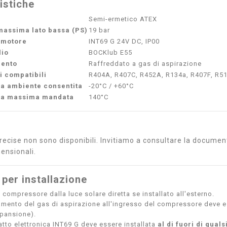
istiche
Semi-ermetico ATEX
massima lato bassa (PS)
19 bar
 motore
INT69 G 24V DC, IP00
lio
BOCKlub E55
mento
Raffreddato a gas di aspirazione
i compatibili
R404A, R407C, R452A, R134a, R407F, R5
a ambiente consentita
-20°C / +60°C
ra massima mandata
140°C
ecise non sono disponibili. Invitiamo a consultare la documenta
ensionali.
 per installazione
 compressore dalla luce solare diretta se installato all'esterno.
damento del gas di aspirazione all'ingresso del compressore deve e
spansione).
catto elettronica INT69 G deve essere installata
al di fuori di qual