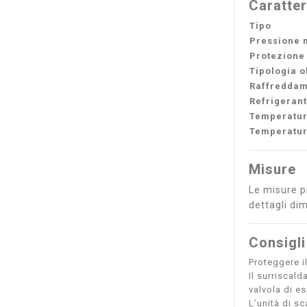
Caratter
Tipo
Pressione 
Protezione
Tipologia o
Raffredda
Refrigerant
Temperatur
Temperatu
Misure
Le misure pr
dettagli dim
Consigli
Proteggere il
Il surriscal
valvola di e
L’unità di s