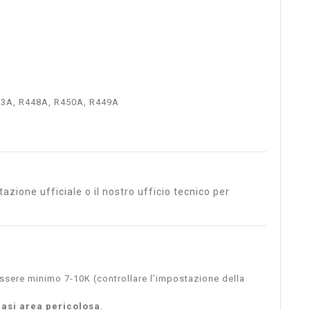
13A, R448A, R450A, R449A
zione ufficiale o il nostro ufficio tecnico per
ssere minimo 7-10K (controllare l’impostazione della
siasi area pericolosa
.