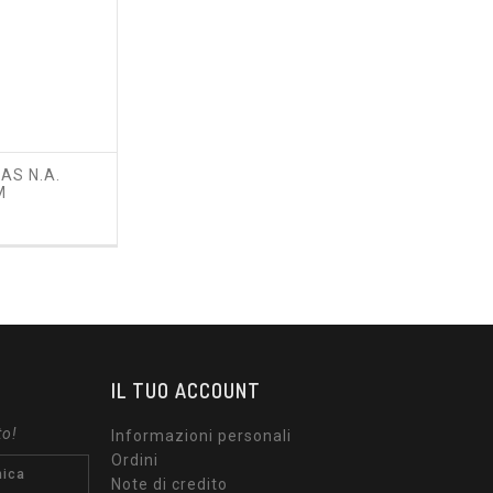
AS N.A.
M
rezzo
IL TUO ACCOUNT
to!
Informazioni personali
Ordini
Note di credito