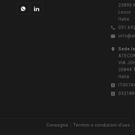
23895 N
Lecco
Italia
031.69

info@a

Sede l

ATECOM
VIA JO
20844 
Italia
IT0074

032188

Consegna
Termini e condizioni d'uso