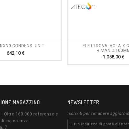
shopping_cart
visibility
shopping_cart
visibility
NXN0 CONDENS. UNIT
ELETTROVALVOLA X G
R.MAN.D.100M
Prezzo
642,10 €
P
1.058,00 €
IONE MAGAZZINO
NEWSLETTER
Iscriviti per rimanere aggiorna
| Oltre 160.000 referenze e
 di esperienza
a, 7