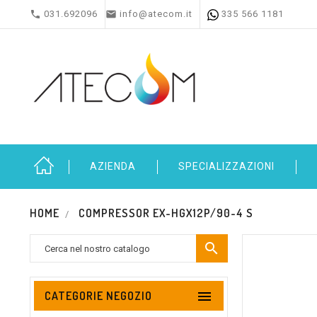


031.692096
info@atecom.it
335 566 1181
AZIENDA
SPECIALIZZAZIONI
HOME
COMPRESSOR EX-HGX12P/90-4 S


CATEGORIE NEGOZIO