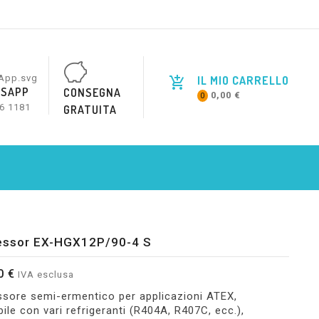
IL MIO CARRELLO
SAPP
CONSEGNA
0,00 €
0
6 1181
GRATUITA
ssor EX-HGX12P/90-4 S
0 €
IVA esclusa
sore semi-ermentico per applicazioni ATEX,
ile con vari refrigeranti (R404A, R407C, ecc.),