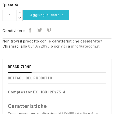
Quantità
Aggiungi al carrello
Condividere
Non trovi il prodotto con le caratteristiche desiderate?
Chiamaci allo
031.692096
o scrivici a
info@atecom.it
.
DESCRIZIONE
DETTAGLI DEL PRODOTTO
Compressor EX-HGX12P/75-4
Caratteristiche
Compressor per applicazioni MBP/HBP (Media e Alta