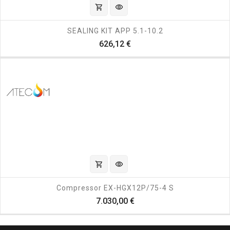
shopping_cart
visibility
SEALING KIT APP 5.1-10.2
Prezzo
626,12 €
shopping_cart
visibility
Compressor EX-HGX12P/75-4 S
Prezzo
7.030,00 €