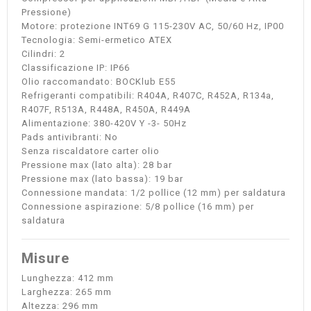
Pressione)
Motore: protezione INT69 G 115-230V AC, 50/60 Hz, IP00
Tecnologia: Semi-ermetico ATEX
Cilindri: 2
Classificazione IP: IP66
Olio raccomandato: BOCKlub E55
Refrigeranti compatibili: R404A, R407C, R452A, R134a,
R407F, R513A, R448A, R450A, R449A
Alimentazione: 380-420V Y -3- 50Hz
Pads antivibranti: No
Senza riscaldatore carter olio
Pressione max (lato alta): 28 bar
Pressione max (lato bassa): 19 bar
Connessione mandata: 1/2 pollice (12 mm) per saldatura
Connessione aspirazione: 5/8 pollice (16 mm) per
saldatura
Misure
Lunghezza: 412 mm
Larghezza: 265 mm
Altezza: 296 mm