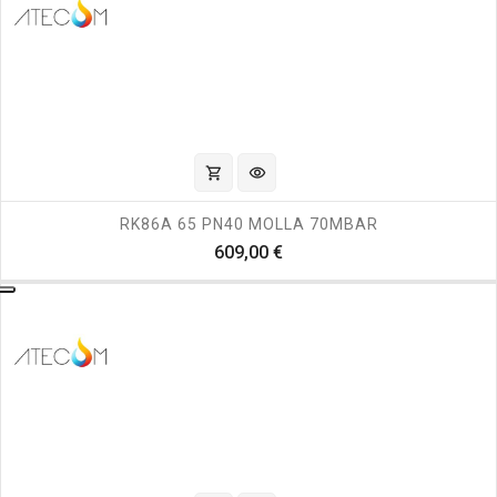
shopping_cart
visibility
RK86A 65 PN40 MOLLA 70MBAR
Prezzo
609,00 €