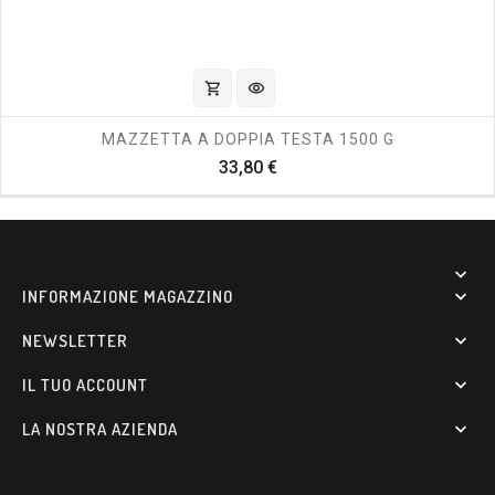
shopping_cart
visibility
MAZZETTA A DOPPIA TESTA 1500 G
Prezzo
33,80 €

INFORMAZIONE MAGAZZINO

NEWSLETTER

IL TUO ACCOUNT

LA NOSTRA AZIENDA
