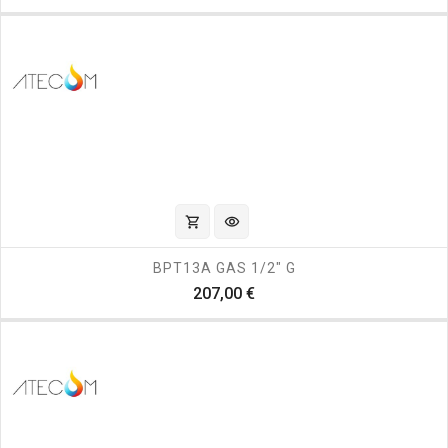
shopping_cart
visibility
BPT13A GAS 1/2" G
Prezzo
207,00 €