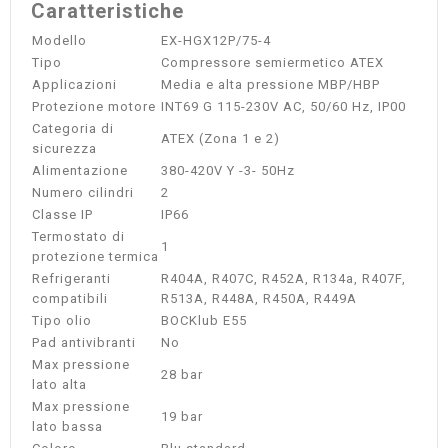
Caratteristiche
Modello
EX-HGX12P/75-4
Tipo
Compressore semiermetico ATEX
Applicazioni
Media e alta pressione MBP/HBP
Protezione motore
INT69 G 115-230V AC, 50/60 Hz, IP00
Categoria di
ATEX (Zona 1 e 2)
sicurezza
Alimentazione
380-420V Y -3- 50Hz
Numero cilindri
2
Classe IP
IP66
Termostato di
1
protezione termica
Refrigeranti
R404A, R407C, R452A, R134a, R407F,
compatibili
R513A, R448A, R450A, R449A
Tipo olio
BOCKlub E55
Pad antivibranti
No
Max pressione
28 bar
lato alta
Max pressione
19 bar
lato bassa