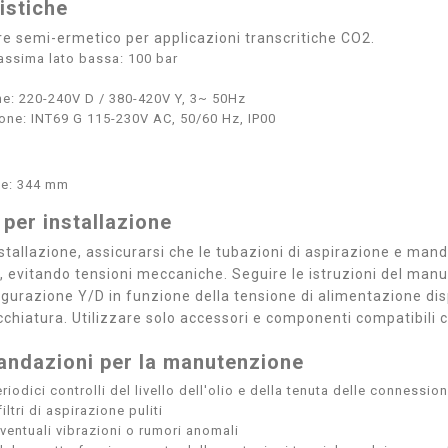
istiche
 semi-ermetico per applicazioni transcritiche CO2.
assima lato bassa: 100 bar
e: 220-240V D / 380-420V Y, 3~ 50Hz
ne: INT69 G 115-230V AC, 50/60 Hz, IP00
le: 344 mm
 per installazione
nstallazione, assicurarsi che le tubazioni di aspirazione e ma
, evitando tensioni meccaniche. Seguire le istruzioni del manu
igurazione Y/D in funzione della tensione di alimentazione disp
cchiatura. Utilizzare solo accessori e componenti compatibili
ndazioni per la manutenzione
riodici controlli del livello dell'olio e della tenuta delle connession
iltri di aspirazione puliti
ventuali vibrazioni o rumori anomali