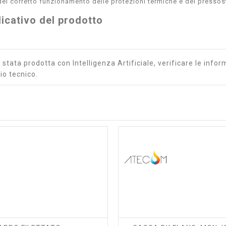
del corretto funzionamento delle protezioni termiche e dei pressost
icativo del prodotto
stata prodotta con Intelligenza Artificiale, verificare le inform
io tecnico.
shopping_cart
visibility
shopping_cart
visibility