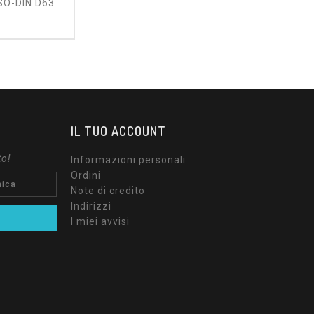
SO-DIN D63
ezzo
IL TUO ACCOUNT
to!
Informazioni personali
Ordini
Note di credito
Indirizzi
I miei avvisi