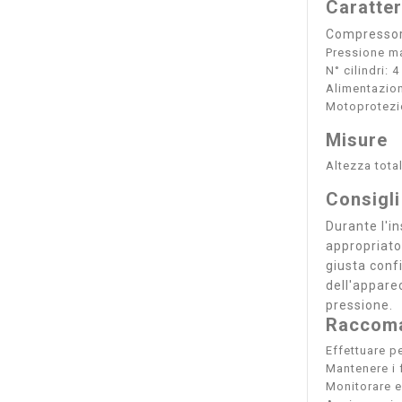
Caratter
Compressore
Pressione m
N° cilindri: 4
Alimentazion
Motoprotezio
Misure
Altezza tota
Consigli
Durante l'i
appropriato
giusta conf
dell'appare
pressione.
Raccoma
Effettuare pe
Mantenere i f
Monitorare e