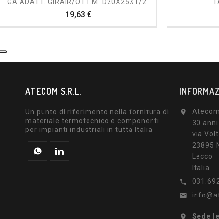
GA ADATT. GIRAIR/OTT.M. D20X25X1/2"
T
Prezzo
19,63 €
ATECOM S.R.L.
INFORMAZ
Atecom 
Un punto di riferimento nella fornitura di

materiale termotecnico e componenti
30 anni
per impianti industriali in tutta Italia.
via Volt
23895 N
Lecco
Italia
031.69

info@a

Sede l
