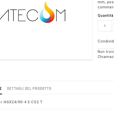
mm, peso
commerci
Quantità
Condivid
Non trovi
Chiamaci
E
DETTAGLI DEL PRODOTTO
r HGX24/90-4 S CO2 T