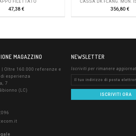
APPO FILETTATO
CASSA DK FLANG. MON. I
Prezzo
Pr
47,38 €
356,80 €
IONE MAGAZZINO
NEWSLETTER
Iscriviti per rimanere aggiorna
| Oltre 160.000 referenze e
 di esperienza
a, 7
ibionno (LC)
2096
tecom.it
egale