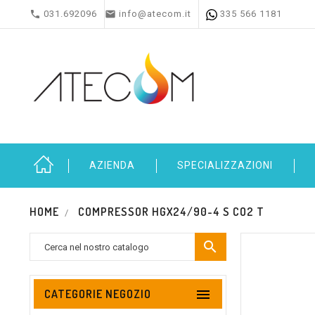


031.692096
info@atecom.it
335 566 1181
AZIENDA
SPECIALIZZAZIONI
HOME
COMPRESSOR HGX24/90-4 S CO2 T


CATEGORIE NEGOZIO