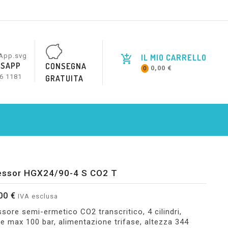
IL MIO CARRELLO
SAPP
CONSEGNA
0,00 €
0
6 1181
GRATUITA
ssor HGX24/90-4 S CO2 T
00 €
IVA esclusa
ore semi-ermetico CO2 transcritico, 4 cilindri,
e max 100 bar, alimentazione trifase, altezza 344