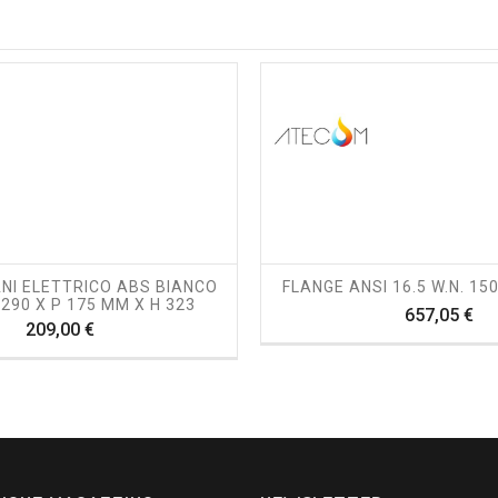
shopping_cart
visibility
shopping_cart
visibility
NI ELETTRICO ABS BIANCO
FLANGE ANSI 16.5 W.N. 15
 290 X P 175 MM X H 323
Pr
657,05 €
Prezzo
209,00 €