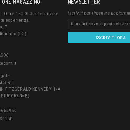
IONE MAGAZZINO
NEWSLETTER
Iscriviti per rimanere aggiorna
| Oltre 160.000 referenze e
 di esperienza
a, 7
ibionno (LC)
2096
tecom.it
egale
 S.R.L.
HN FITZGERALD KENNEDY 1/A
TRIUGGIO (MB)
4660960
30150