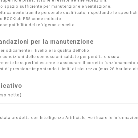
 superficie piana, stabile e resistente alle vibrazioni.
o spazio sufficiente per manutenzione e ventilazione.
ettricamente tramite personale qualificato, rispettando le specifich
lio BOCKlub E55 come indicato.
 compatibilità del refrigerante scelto.
ndazioni per la manutenzione
eriodicamente il livello e la qualità dell’olio.
e condizioni delle connessioni saldate per perdita o usura.
armente le superfici esterne e assicurare il corretto funzionamento d
st di pressione impostando i limiti di sicurezza (max 28 bar lato al
icativo
eso netto)
tata prodotta con Intelligenza Artificiale, verificare le informazion