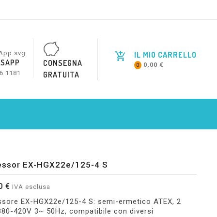
IL MIO CARRELLO
SAPP
CONSEGNA
0,00 €
0
6 1181
GRATUITA
ssor EX-HGX22e/125-4 S
0 €
IVA esclusa
sore EX-HGX22e/125-4 S: semi-ermetico ATEX, 2
, 380-420V 3~ 50Hz, compatibile con diversi