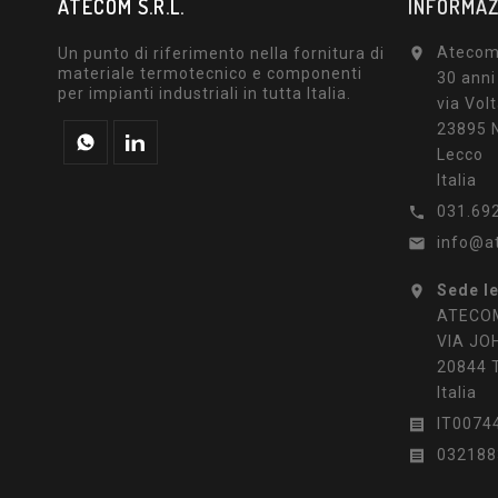
ATECOM S.R.L.
INFORMAZ
Atecom 
Un punto di riferimento nella fornitura di

materiale termotecnico e componenti
30 anni
per impianti industriali in tutta Italia.
via Volt
23895 N
Lecco
Italia
031.69

info@a

Sede l

ATECOM
VIA JO
20844 
Italia
IT0074

032188
