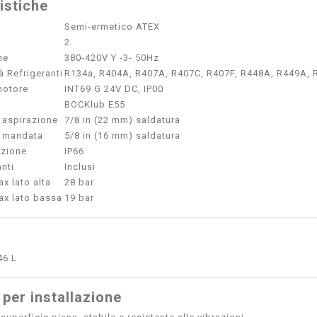
istiche
Semi-ermetico ATEX
2
ne
380-420V Y -3- 50Hz
à Refrigeranti
R134a, R404A, R407A, R407C, R407F, R448A, R449A,
motore
INT69 G 24V DC, IP00
BOCKlub E55
 aspirazione
7/8 in (22 mm) saldatura
 mandata
5/8 in (16 mm) saldatura
ezione
IP66
anti
Inclusi
x lato alta
28 bar
ax lato bassa
19 bar
46 L
 per installazione