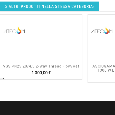
3 ALTRI PRODOTTI NELLA STESSA CATEGORIA:
shopping_cart
visibility
VGS PN25 20/4,5 2-Way Thread Flow/ret
ASCIUGAMA
1300 W L
Prezzo
1.300,00 €