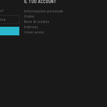
IL TUO ACCOUNT
to!
Informazioni personali
Ordini
Note di credito
Indirizzi
I miei avvisi