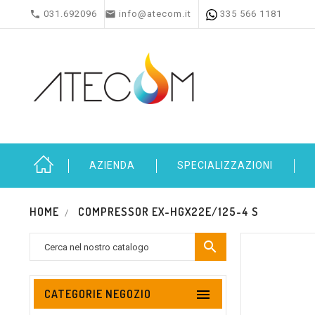


031.692096
info@atecom.it
335 566 1181
AZIENDA
SPECIALIZZAZIONI
HOME
COMPRESSOR EX-HGX22E/125-4 S


CATEGORIE NEGOZIO