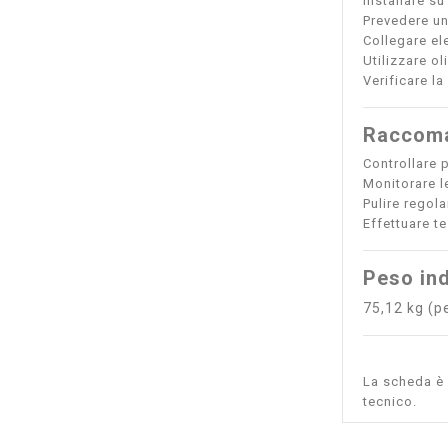
Installare su
Prevedere un
Collegare el
Utilizzare o
Verificare la
Raccoma
Controllare p
Monitorare l
Pulire regol
Effettuare te
Peso ind
75,12 kg (p
La scheda è s
tecnico.