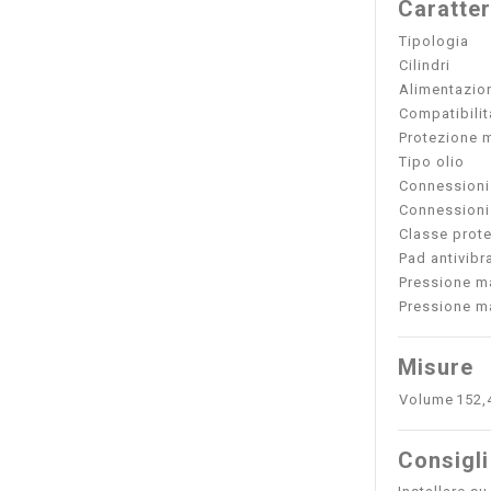
Caratter
Tipologia
Cilindri
Alimentazio
Compatibilit
Protezione 
Tipo olio
Connessioni
Connessioni
Classe prot
Pad antivibr
Pressione ma
Pressione m
Misure
Volume
152,
Consigli