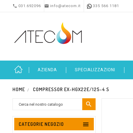


031.692096
info@atecom.it
335 566 1181
AZIENDA
SPECIALIZZAZIONI
HOME
COMPRESSOR EX-HGX22E/125-4 S


CATEGORIE NEGOZIO