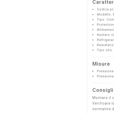
Caratter
Codice pr
Modello: 
Tipo: Com
Protezion
Alimentaz
Numero cil
Refrigera
Resistenz
Tipo olio
Misure
Pressione
Pressione
Consigli
Montare il 
Verificare l
normative d