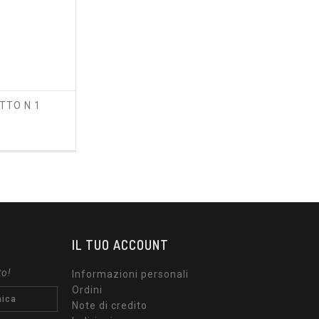
OTTO N 1
zzo
IL TUO ACCOUNT
to!
Informazioni personali
Ordini
Note di credito