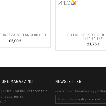
shopping_cart
visibility
shopping_cart
visibility
CUREZZA ST TAR Ø 80 PED
EO FIG. 130R TEE RID
1/4"-1"-1/2"
Prezzo
1.105,00 €
Pre
21,75 €
IONE MAGAZZINO
NEWSLETTER
Iscriviti per rimanere aggiorna
| Oltre 160.000 referenze e
 di esperienza
a, 7