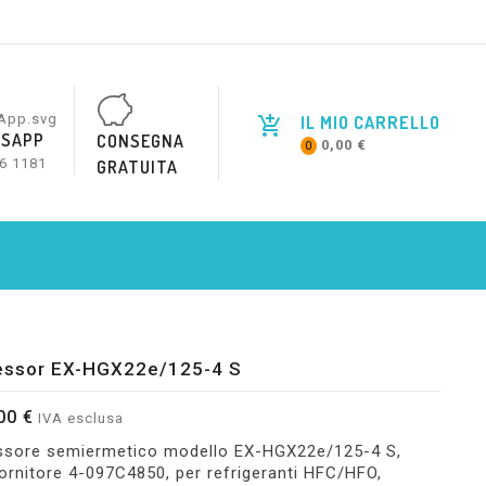
IL MIO CARRELLO
SAPP
CONSEGNA
0,00 €
0
6 1181
GRATUITA
ssor EX-HGX22e/125-4 S
00 €
IVA esclusa
sore semiermetico modello EX-HGX22e/125-4 S,
ornitore 4-097C4850, per refrigeranti HFC/HFO,