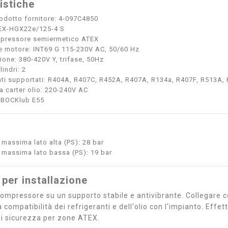
istiche
odotto fornitore: 4-097C4850
EX-HGX22e/125-4 S
pressore semiermetico ATEX
e motore: INT69 G 115-230V AC, 50/60 Hz
ione: 380-420V Y, trifase, 50Hz
indri: 2
nti supportati: R404A, R407C, R452A, R407A, R134a, R407F, R513A
a carter olio: 220-240V AC
: BOCKlub E55
 massima lato alta (PS): 28 bar
 massima lato bassa (PS): 19 bar
 per installazione
compressore su un supporto stabile e antivibrante. Collegare c
a compatibilità dei refrigeranti e dell'olio con l'impianto. Effe
i sicurezza per zone ATEX.