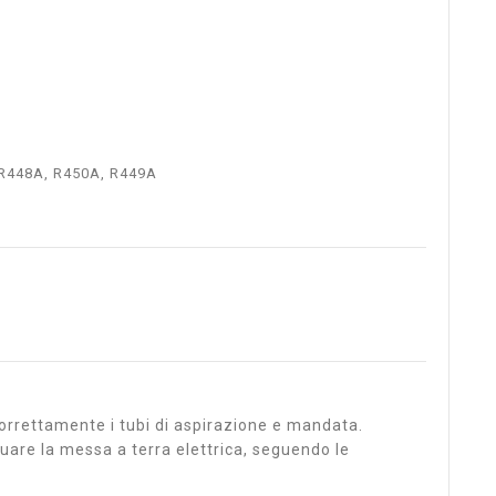
, R448A, R450A, R449A
orrettamente i tubi di aspirazione e mandata.
ttuare la messa a terra elettrica, seguendo le