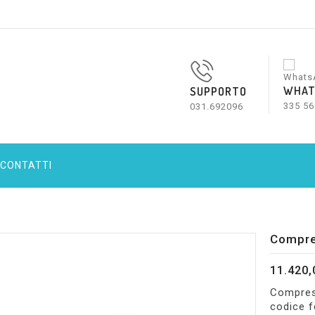
WHAT
SUPPORTO
335 56
031.692096
CONTATTI
Compre
11.420,
Compres
codice f