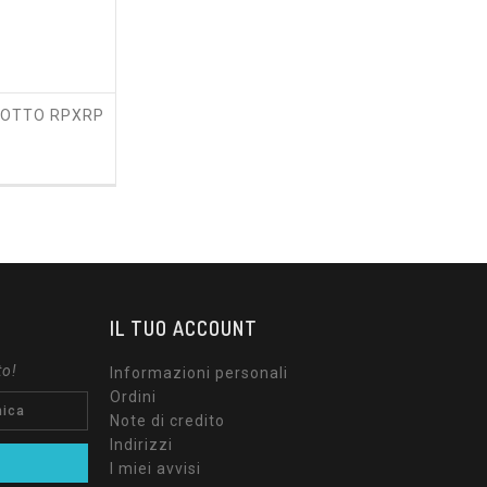
COTTO RPXRP
zzo
IL TUO ACCOUNT
to!
Informazioni personali
Ordini
Note di credito
Indirizzi
I miei avvisi