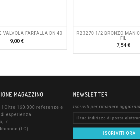
shopping_cart
visibility
shopping_cart
visibility
E VALVOLA FARFALLA DN 40
RB3270 1/2 BRONZO MANI
FIL
Prezzo
9,00 €
Pre
7,54 €
IONE MAGAZZINO
NEWSLETTER
Iscriviti per rimanere aggiorna
| Oltre 160.000 referenze e
 di esperienza
a, 7
ibionno (LC)