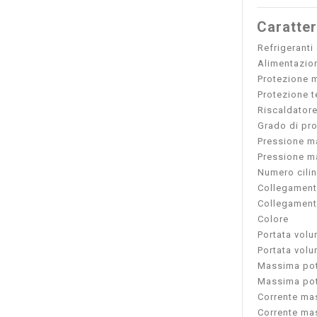
Caratter
Refrigeranti
Alimentazion
Protezione 
Protezione t
Riscaldatore
Grado di pro
Pressione ma
Pressione m
Numero cilin
Collegament
Collegament
Colore
Portata vol
Portata vol
Massima pot
Massima pot
Corrente ma
Corrente ma