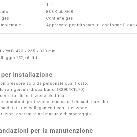
1,1 L
cante
BOCKlub G68
i gas
Contiene gas
ambientale
Approvato per idrocarburi, conforme F-gas
(LxPxH)
470 x 265 x 330 mm
llaggio
152,46 litri
 per installazione
l compressore solo da personale qualificato.
lo refrigeranti idrocarburici (R290/R1270).
 corretta alimentazione elettrica.
 termostato di protezione termica e il riscaldatore olio.
a saldatura dei collegamenti con attenzione.
struzioni contenute nel manuale di montaggio.
ndazioni per la manutenzione