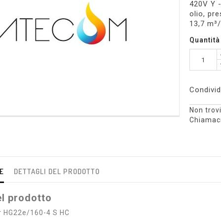
420V Y -
olio, pr
13,7 m³/
Quantità
Condivid
Non trovi
Chiamaci
E
DETTAGLI DEL PRODOTTO
l prodotto
 HG22e/160-4 S HC