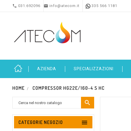


031.692096
info@atecom.it
335 566 1181
AZIENDA
SPECIALIZZAZIONI
HOME
COMPRESSOR HG22E/160-4 S HC


CATEGORIE NEGOZIO