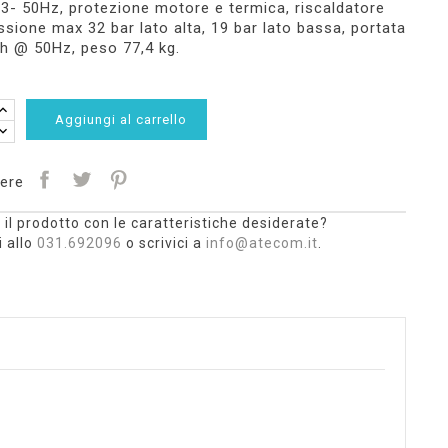
3- 50Hz, protezione motore e termica, riscaldatore
essione max 32 bar lato alta, 19 bar lato bassa, portata
h @ 50Hz, peso 77,4 kg.
Aggiungi al carrello
ere
 il prodotto con le caratteristiche desiderate?
 allo
031.692096
o scrivici a
info@atecom.it
.