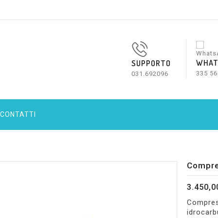
WHAT
SUPPORTO
335 56
031.692096
CONTATTI
Compre
3.450,0
Compress
idrocarb