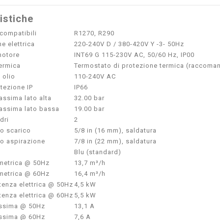
istiche
 compatibili
R1270, R290
e elettrica
220-240V D / 380-420V Y -3- 50Hz
motore
INT69 G 115-230V AC, 50/60 Hz, IP00
ermica
Termostato di protezione termica (raccoma
 olio
110-240V AC
tezione IP
IP66
ssima lato alta
32.00 bar
assima lato bassa
19.00 bar
dri
2
o scarico
5/8 in (16 mm), saldatura
o aspirazione
7/8 in (22 mm), saldatura
Blu (standard)
umetrica @ 50Hz
13,7 m³/h
umetrica @ 60Hz
16,4 m³/h
enza elettrica @ 50Hz
4,5 kW
enza elettrica @ 60Hz
5,5 kW
ssima @ 50Hz
13,1 A
ssima @ 60Hz
7,6 A