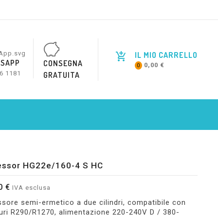
IL MIO CARRELLO
SAPP
CONSEGNA
0,00 €
0
6 1181
GRATUITA
ssor HG22e/160-4 S HC
0 €
IVA esclusa
ore semi-ermetico a due cilindri, compatibile con
uri R290/R1270, alimentazione 220-240V D / 380-