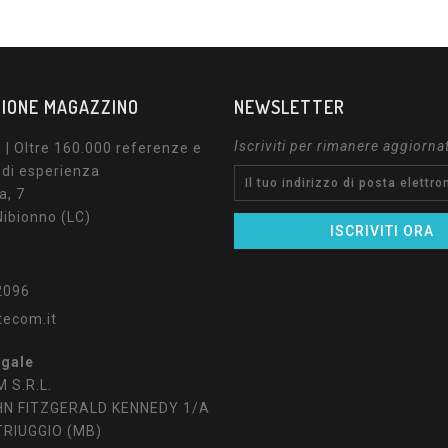
IONE MAGAZZINO
NEWSLETTER
Iscriviti per rimanere aggiorna
| Oltre 160.000 referenze e
 di esperienza
a, 7
ibionno (LC)
2096
tecom.it
egale
 S.R.L.
HN FITZGERALD KENNEDY 1/A
TRIUGGIO (MB)