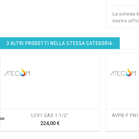
La scheda è 
nostro uffic
3 ALTRI PRODOTTI NELLA STESSA CATEGORIA:
shopping_cart
visibility
LCV1 GAS 1.1/2"
AVPB-F PN16
Prezzo
224,00 €