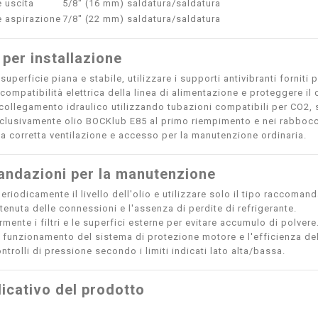
 uscita
5/8" (16 mm) saldatura/saldatura
 aspirazione
7/8" (22 mm) saldatura/saldatura
 per installazione
 superficie piana e stabile, utilizzare i supporti antivibranti forniti p
 compatibilità elettrica della linea di alimentazione e proteggere il 
l collegamento idraulico utilizzando tubazioni compatibili per CO2,
sclusivamente olio BOCKlub E85 al primo riempimento e nei rabbocc
a corretta ventilazione e accesso per la manutenzione ordinaria.
ndazioni per la manutenzione
eriodicamente il livello dell'olio e utilizzare solo il tipo raccomand
 tenuta delle connessioni e l'assenza di perdite di refrigerante.
rmente i filtri e le superfici esterne per evitare accumulo di polvere
l funzionamento del sistema di protezione motore e l'efficienza dell
ntrolli di pressione secondo i limiti indicati lato alta/bassa.
icativo del prodotto