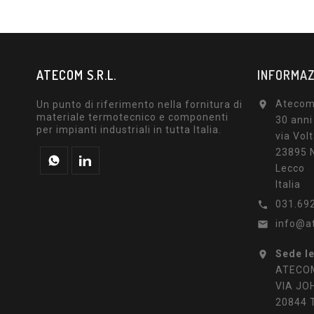
ATECOM S.R.L.
INFORMAZ
Atecom 
Un punto di riferimento nella fornitura di

materiale termotecnico e componenti
30 anni
per impianti industriali in tutta Italia.
via Volt
23895 N
Lecco
Italia
031.69

info@a

Sede l

ATECOM
VIA JO
20844 