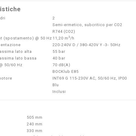
istiche
dri
2
Semi-ermetico, subcritico per CO2
R744 (CO2)
3
t (spostamento) @ 50 Hz
11,20 m
/h
mentazione
220-240V D / 380-420V Y -3- 50Hz
ssima lato alta
55 bar
assima lato bassa
40 bar
@ 50/60 Hz
70 dB(A)
BOCKlub E85
motore
INT69 G 115-230V AC, 50/60 Hz, IP00
Blu
Inclusi
505 mm
240 mm
330 mm