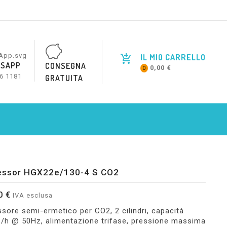
IL MIO CARRELLO
SAPP
CONSEGNA
0,00 €
0
6 1181
GRATUITA
ssor HGX22e/130-4 S CO2
0 €
IVA esclusa
ore semi-ermetico per CO2, 2 cilindri, capacità
/h @ 50Hz, alimentazione trifase, pressione massima