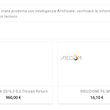
stata prodotta con Intelligenza Artificiale, verificare le inform
io tecnico.
shopping_cart
visibility
shopping_cart
visibility
 20/6,3 0,2 Thread Return
RIDUZIONE FIL.M
Prezzo
Pre
960,00 €
16,10 €