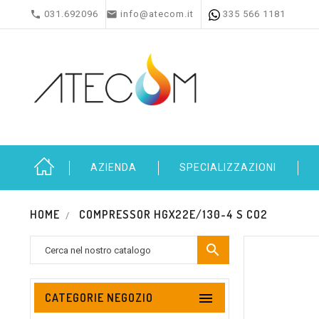


031.692096
info@atecom.it
335 566 1181
AZIENDA
SPECIALIZZAZIONI
HOME
COMPRESSOR HGX22E/130-4 S CO2


CATEGORIE NEGOZIO