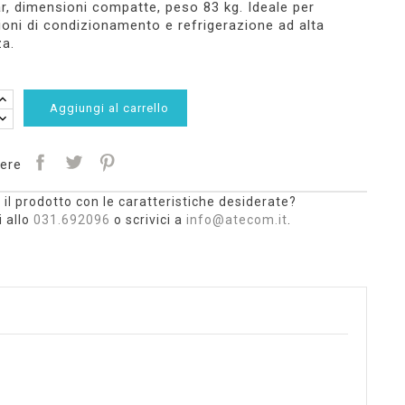
r, dimensioni compatte, peso 83 kg. Ideale per
ioni di condizionamento e refrigerazione ad alta
za.
Aggiungi al carrello
ere
 il prodotto con le caratteristiche desiderate?
 allo
031.692096
o scrivici a
info@atecom.it
.