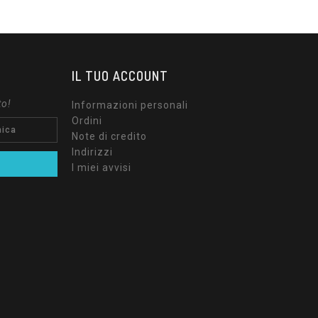
IL TUO ACCOUNT
to!
Informazioni personali
Ordini
Note di credito
Indirizzi
I miei avvisi