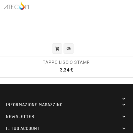
shopping_cart
visibility
TAPPO LISCIO STAMP.
Prezzo
3,34 €

INFORMAZIONE MAGAZZINO

NEWSLETTER

IL TUO ACCOUNT
