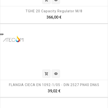
shopping_cart
visibility
TGHE 20 Capacity Regulator M/8
Prezzo
366,00 €
shopping_cart
visibility
FLANGIA CIECA EN 1092-1/05 - DIN 2527 PN40 DN65
Prezzo
39,02 €