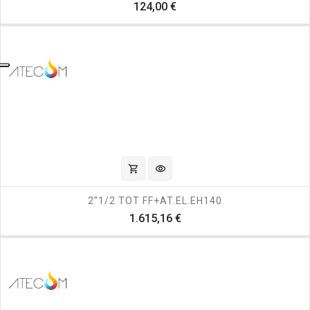
Prezzo
124,00 €
shopping_cart
visibility
2"1/2 TOT FF+AT.EL.EH140
Prezzo
1.615,16 €