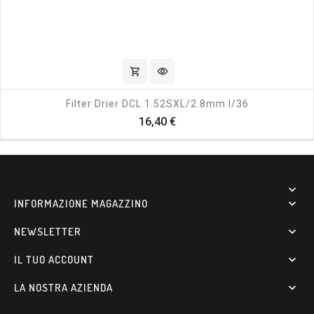
shopping_cart
visibility
Filter Drier DCL 1.52SXL/2.8mm I/36
Prezzo
16,40 €

INFORMAZIONE MAGAZZINO

NEWSLETTER

IL TUO ACCOUNT

LA NOSTRA AZIENDA
