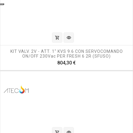
shopping_cart
visibility
KIT VALV. 2V - ATT. 1" KVS 9.6 CON SERVOCOMANDO
ON/OFF 230Vac PER FRESH 6 2R (SFUSO)
Prezzo
804,30 €
shopping_cart
visibility