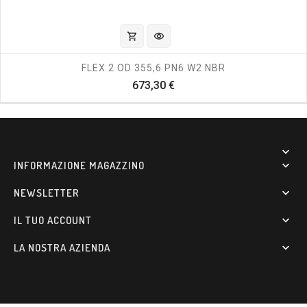
shopping_cart
visibility
FLEX 2 OD 355,6 PN6 W2 NBR
Prezzo
673,30 €

INFORMAZIONE MAGAZZINO

NEWSLETTER

IL TUO ACCOUNT

LA NOSTRA AZIENDA
