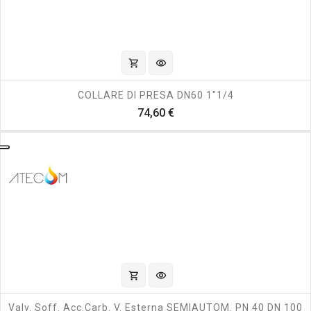
shopping_cart
visibility
COLLARE DI PRESA DN60 1"1/4
Prezzo
74,60 €
shopping_cart
visibility
Valv. Soff. Acc.carb. V. Esterna SEMIAUTOM. PN 40 DN 100