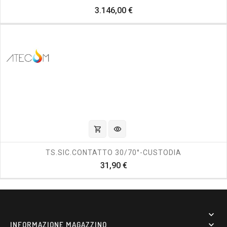
Prezzo
3.146,00 €
shopping_cart
visibility
TS.SIC.CONTATTO 30/70°-CUSTODIA
Prezzo
31,90 €

INFORMAZIONE MAGAZZINO
