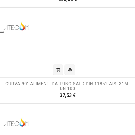
shopping_cart
visibility
CURVA 90° ALIMENT. DA TUBO SALD DIN 11852 AISI 316L
DN 100
Prezzo
37,53 €