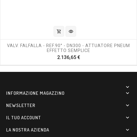
shopping_cart
visibility
VALV. FALFALLA - REF.90° - DN300 - ATTUATORE PNEUM
EFFETTO SEMPLICE
Prezzo
2.136,65 €

INFORMAZIONE MAGAZZINO

NEWSLETTER

IL TUO ACCOUNT

LA NOSTRA AZIENDA
