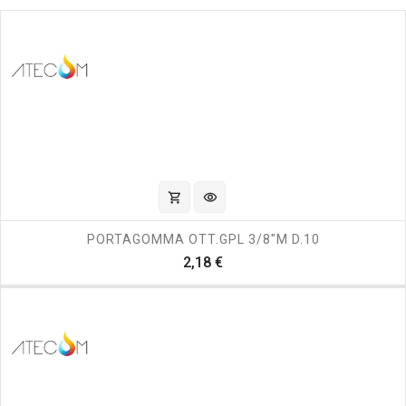
shopping_cart
visibility
PORTAGOMMA OTT.GPL 3/8"M D.10
Prezzo
2,18 €