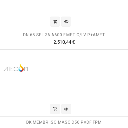
shopping_cart
visibility
DN 65 SEL.36 A600 F.MET C/LV P+AMET
Prezzo
2.510,44 €
shopping_cart
visibility
DK MEMBR ISO MASC D50 PVDF FPM