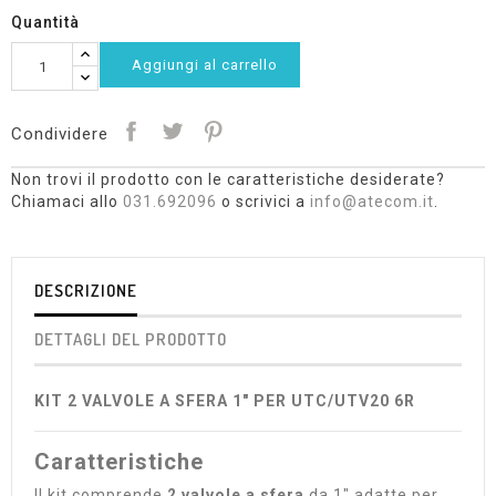
Quantità
Aggiungi al carrello
Condividere
Non trovi il prodotto con le caratteristiche desiderate?
Chiamaci allo
031.692096
o scrivici a
info@atecom.it
.
DESCRIZIONE
DETTAGLI DEL PRODOTTO
KIT 2 VALVOLE A SFERA 1" PER UTC/UTV20 6R
Caratteristiche
Il kit comprende
2 valvole a sfera
da 1" adatte per